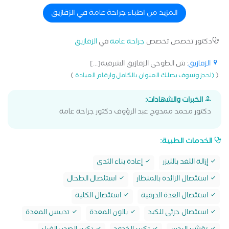
المزيد من اطباء جراحة عامة في الزقازيق
دكتور تخصص تخصص
جراحة عامة
في
الزقازيق
الزقازيق
: ش الطوخى الزقازيق الشرقية[...]
)
(
(احجز وسوف يصلك العنوان بالكامل وارقام العيادة
الخبرات والشهادات:
دكتور محمد ممدوح عبد الرؤوف دكتور جراحة عامة
الخدمات الطبية:
إزالة اللغد بالليزر
إعادة بناء الثدي
استئصال الزائدة بالمنظار
استئصال الطحال
استئصال الغدة الدرقية
استئصال الكلية
استئصال جزئي للكبد
بالون المعدة
تدبيس المعدة