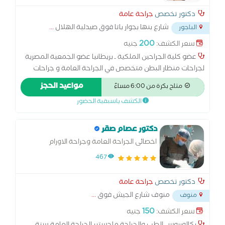
دكتور تخصص
جراحة عامة
شارع بنها بجوار باتا فوق صيدلية الهلال
...
الباجور
200
سعر الكشف:
جنيه
عضو كلية الجراحين الملكية ـ بريطانيا عضو الجمعية المصرية
لجراحات منظار البطن متخصص في الجراحة العامة و جراحات
المناظير وأورام القولون و الثدي اصلاح الفتق استئصال المرارة و
مواعيد الحجز
متاح بكرة من 6:00 مساءً
الزائدة الجراحات التجميلية جراحات السمنة جراحات الشرج بالليزر
الكشف باسبقية الحضور
القدم السكري
دكتور عصام صقر
اخصائى الجراحة العامة وجراحة الاورام
والمناظير
467
دكتور تخصص
جراحة عامة
منوف شارع الجيش فوق
...
منوف
150
سعر الكشف:
جنيه