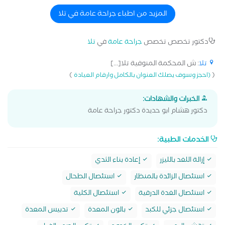
التخصصات: جراحات المناظير (استئصال المرارة – الزائدة – إصلاح
الفتق بجميع أنواعه) جراحة أورام الغدة الدرقية والجار درقية
المزيد من اطباء جراحة عامة في تلا
جراحات الغدد اللعابية جراحات أورام الجهاز الهضمي والقولون
والمستقيم جراحات أورام الثدي إصلاح فتق الحجاب الحاجز جراحياً
دكتور تخصص تخصص
جراحة عامة
في
تلا
وبالمنظار جراحات الشرج والمستقيم (الشرخ – البواسير –
الناسور الشرجي والعصعصي) جراحياً وبالليزر الكيس الدهني
تلا
: ش المحكمة المنوفية تلا[...]
والظفر الغائر
)
(
(احجز وسوف يصلك العنوان بالكامل وارقام العيادة
الخبرات والشهادات:
دكتور هشام ابو حديدة دكتور جراحة عامة
الخدمات الطبية:
إزالة اللغد بالليزر
إعادة بناء الثدي
استئصال الزائدة بالمنظار
استئصال الطحال
استئصال الغدة الدرقية
استئصال الكلية
استئصال جزئي للكبد
بالون المعدة
تدبيس المعدة