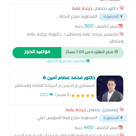
دكتور تخصص
جراحة عامة
المنصوره شارع النخله
...
المنصورة
300
سعر الكشف:
جنيه
ماجستير جراحه عامه ومناظير د. دكتوراه جراحه عامه
ومناظير
مواعيد الحجز
متاح النهاردة من 7:00 مساءً
الكشف باسبقية الحضور
دكتور محمد عصام أمين
استشاري و مدرس م الجراحة العامة والمناظير
وجراحات السمنة و الشرج بالليزر بكلية الطب
(5 تقييم)
2202
إستشاري تخصص
جراحة عامة
المنصورة شارع قناة السويس اعلى
...
المنصورة
400
سعر الكشف:
جنيه