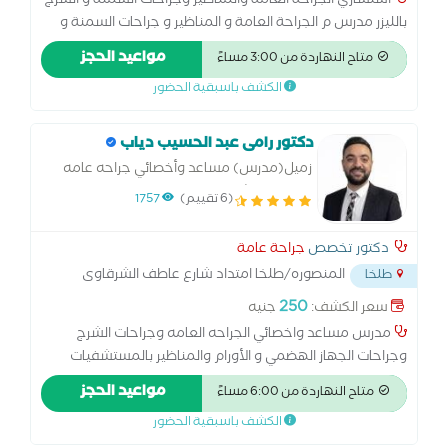
استشاري الجراحة العامة والمناظير وجراحات السمنة و الشرج
بالليزر مدرس م الجراحة العامة و المناظير و جراحات السمنة و
الشرج بالليزر بكلية الطب زميل كلية الطب جامعة كوين ماري
مواعيد الحجز
متاح النهاردة من 3:00 مساءً
جامعة لندن بإنجلترا المملكة المتحدة
الكشف باسبقية الحضور
دكتور رامى عبد الحسيب دياب
زميل(مدرس) مساعد وأخصائي جراحه عامه
وجراحات الشرج وجراحه الجهاز الهضمي
(6 تقييم)
1757
والاورام والمناظير
دكتور تخصص
جراحة عامة
المنصوره/طلخا امتداد شارع عاطف الشرقاوى
طلخا
امام السجل
...
250
سعر الكشف:
جنيه
مدرس مساعد واخصائي الجراحه العامه وجراحات الشرج
وجراحات الجهاز الهضمي و الأورام والمناظير بالمستشفيات
والمعاهد التعليمية حاصل على ماجستير جراحه عامه والمناظير
مواعيد الحجز
متاح النهاردة من 6:00 مساءً
د.دكتوراه الجراحه العامه والمناظير
الكشف باسبقية الحضور