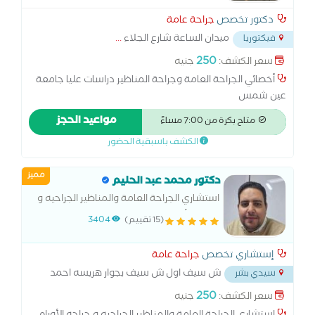
دكتور تخصص
جراحة عامة
ميدان الساعة شارع الجلاء
...
فيكتوريا
250
سعر الكشف:
جنيه
أخصائي الجراحة العامة وجراحة المناظير دراسات عليا جامعة
عين شمس
مواعيد الحجز
متاح بكرة من 7:00 مساءً
الكشف باسبقية الحضور
مميز
دكتور محمد عبد الحليم
استشاري الجراحة العامة والمناظير الجراحيه و
جراحه الأورام الزماله المصريه في الجراحة
(15 تقييم)
3404
العامة والمناظير و جراحه الأورام بمستشفى
ابوقير العام
إستشاري تخصص
جراحة عامة
ش سيف اول ش سيف بجوار هريسه احمد
سيدي بشر
...
250
سعر الكشف:
جنيه