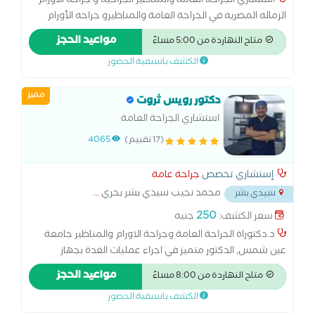
استشاري الجراحة العامة والمناظير الجراحيه و جراحه الأورام
الزماله المصريه في الجراحة العامة والمناظيرو جراحه الأورام
خبره في الجراحة اكتر 10 سنوات خبره بالعمل في مستشفيات
مواعيد الحجز
متاح النهاردة من 5:00 مساءً
التأمين الصحي ومستشفيات وزاره الصحه استشاري الجراحة
الكشف باسبقية الحضور
العامة في مستشفى ابوقير العام جراحه عامه و جراحه المناظير
مميز
دكتور رويس ثروت
استشاري الجراحة العامة
(17 تقييم)
4065
إستشاري تخصص
جراحة عامة
محمد نجيب سيدي بشر بحري
...
سيدي بشر
250
سعر الكشف:
جنيه
د.دكتوراة الجراحة العامة وجراحة الاورام والمناظير جامعة
عين شمس, الدكتور متميز في اجراء عمليات الغدة بجهاز
الليجاشور ،وعمليات الزائدة الدودية والمرارة والفتق بالمنظار
مواعيد الحجز
متاح النهاردة من 8:00 مساءً
وعمليات السمنة المفرطة وعمليات الشرخ الشرجي والبواسير
الكشف باسبقية الحضور
بالليزر