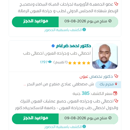
عضو الجمعيـة الأوروبية لجراحات الميـاة البيضاء وتصحيـح
الإبصار شهادة المجلس الدولى لطـب و جراحة العيون الزمالة
المصرية لطب وجراحة العيون مدير عيادات بمؤسسة مغربي
مواعيد الحجز
متاح من يوم 2026-08-09
للعيون بكالوريوس الطب والجراحة جامعة الإسكندرية
الكشف باسبقية الحضور
دكتور احمد ضرغام
اخصائي طب وجراحه العيون اخصائى طب
وجراحة العيون - جامعة الاسكندريةدكتور
(1 تقييم)
1797
عيون متخصص في عيون بالغين، تاهيل بصري،
ليزك وتصحيح الابصار والمياة البيضاء، جراحة
دكتور تخصص
عيون
شبكية
ش مصطفي عبادي متفرع من امير البحر
...
محرم بك
385
سعر الكشف:
جنيه
اخصائي طب وجراحه العيون جميع عمليات العيون الليزك
والحول اخصائى طب وجراحة العيون - جامعة الاسكندريةدكتور
عيون متخصص في عيون بالغين، تاهيل بصري، ليزك وتصحيح
مواعيد الحجز
متاح من يوم 2026-08-09
الابصار والمياة البيضاء، جراحة شبكية وجسم زجاجي و عيون
الكشف باسبقية الحضور
اطفال