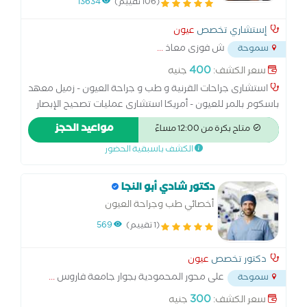
(106 تقييم)
13634
إستشاري تخصص
عيون
ش فوزى معاذ
...
سموحة
400
سعر الكشف:
جنيه
استشارى جراحات القرنية و طب و جراحة العيون - زميل معهد
باسكوم بالمر للعيون - أمريكا استشارى عمليات تصحيح الإبصار
بالليزر و عمليات إزالة المياه البيضاء و زراعة العدسات استشارى
مواعيد الحجز
متاح بكرة من 12:00 مساءً
عمليات زراعة و ترقيع القرنية ، و عمليات تثبيت القرنية
الكشف باسبقية الحضور
المخروطية
دكتور شادي أبو النجا
أخصائي طب وجراحة العيون
(1 تقييم)
569
دكتور تخصص
عيون
على محور المحمودية بجوار جامعة فاروس
...
سموحة
300
سعر الكشف:
جنيه