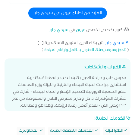
المزيد من اطباء عيون في سيدي جابر
دكتور تخصص تخصص
عيون
في
سيدي جابر
سيدي جابر
: ش بهاء الدين الغتورى الاسكندرية [...]
)
(
(احجز وسوف يصلك العنوان بالكامل وارقام العيادة
الخبرات والشهادات:
مدرس طب وجراحة العين بكليه الطب جامعه الاسكندرية -
استشارى جراحات المياة البيضاء والقرنية والليزك وزرع العدسات -
عضو الجمعية الاوروبية لتصحيح الإبصار والمياه البيضاء - شارك في
عشرات المؤتمرات داخل وخارج مصر في اليابان والسعودية من عام
٢٠١٢ وحتى الان - نقدم أفضل رعاية لرؤيتك. وهذا هو وعدنا لك.
الخدمات الطبية:
الالترا ليزك
العدسات اللاصقة الطبية
الفمتوليزك