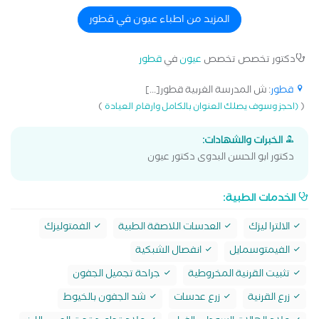
والعدسات اللاصقه
المزيد من اطباء عيون في قطور
دكتور تخصص تخصص
عيون
في
قطور
قطور
: ش المدرسة الغربية قطور[...]
)
(
(احجز وسوف يصلك العنوان بالكامل وارقام العيادة
الخبرات والشهادات:
دكتور ابو الحسن البدوى دكتور عيون
الخدمات الطبية:
الالترا ليزك
العدسات اللاصقة الطبية
الفمتوليزك
الفيمتوسمايل
انفصال الشبكية
تثبيت القرنية المخروطية
جراحة تجميل الجفون
زرع القرنية
زرع عدسات
شد الجفون بالخيوط