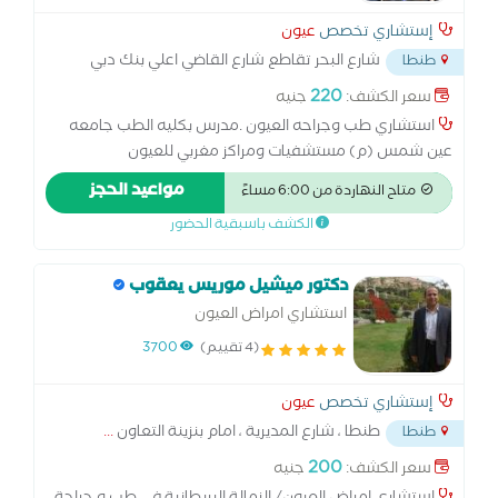
إستشاري تخصص
عيون
شارع البحر تقاطع شارع القاضي اعلي بنك دبي
طنطا
الوطني
...
220
سعر الكشف:
جنيه
استشاري طب وجراحه العيون .مدرس بكليه الطب جامعه
عين شمس (م) مستشفيات ومراكز مغربي للعيون
مواعيد الحجز
متاح النهاردة من 6:00 مساءً
الكشف باسبقية الحضور
دكتور ميشيل موريس يعقوب
استشاري امراض العيون
(4 تقييم)
3700
إستشاري تخصص
عيون
طنطا ، شارع المديرية ، امام بنزينة التعاون
...
طنطا
200
سعر الكشف:
جنيه