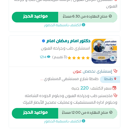
استشاري امراض العيون/ الزمالة البريطانية فى طب و جراحة
العيون
مواعيد الحجز
متاح النهاردة من 6:30 مساءً
الكشف باسبقية الحضور
دكتور امام رمضان امام
استشاري طب وجراحه العيون
(3 تقييم)
1214
إستشاري تخصص
عيون
طنطا شارع مستشفى المنشاوي
...
طنطا
220
سعر الكشف:
جنيه
ماجستير طب وجراحه العيون ودبلوم الجوده الشامله
ودبلوم اداره المستشفيات وعمليات تصحيح الأبصار الليزك
وعمليات شفط المياه البيضاء بالفاكو وزرع عدسه وعمليات
مواعيد الحجز
متاح النهاردة من 12:00 مساءً
حقن داخل الجسم الزجاجي وعمليات الشبكيه وعلاج المياه
الكشف باسبقية الحضور
الزرقاء وعلاج ارتشاح الشبكيه وكشف النظر بالكمبيوتر