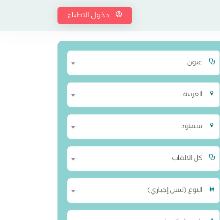
دخول الاطباء
عيون
الغربية
سمنود
كل الالقاب
النوع (ليس إجباري)