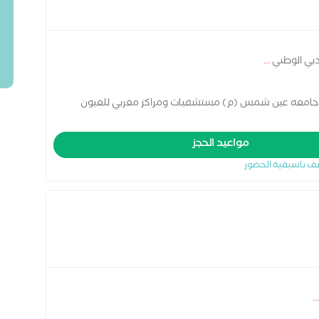
دبي الوطني
...
 جامعه عين شمس (م) مستشفيات ومراكز مغربي للعيون
مواعيد الحجز
ف باسبقية الحضور
...