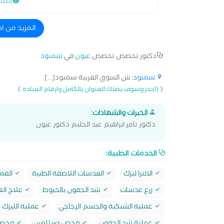
الكش
المزيد من 
دكتور تخصص تخصص
عيون
في
سمنود
سمنود
: ش السوق الغربية سمنود[...]
)
(
(احجز وسوف يصلك العنوان بالكامل وارقام العيادة
الخبرات والشهادات:
دكتور تامر ابراهيم عبد الحليم دكتور عيون
الخدمات الطبية:
الالترا ليزك
العدسات اللاصقة الطبية
الفمت
زرع عدسات
شد الجفون بالخيوط
علاج الها
عملية الشبكية والجسم الزجاجي
عملية الليزك