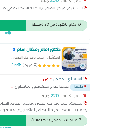
200
سعر الكشف:
جنيه
استشاري امراض العيون/ الزمالة البريطانية فى طب 
متاح النهاردة من 6:30 مساءً
الكش
دكتور امام رمضان امام
استشاري طب وجراحه العيون
(3 تقييم)
1214
إستشاري تخصص
عيون
طنطا شارع مستشفى المنشاوي
...
طنطا
220
سعر الكشف:
جنيه
ماجستير طب وجراحه العيون ودبلوم الجوده الشامله
وعمليات شفط المياه البيضاء بالفاكو وزرع عدسه وع
المياه الزرقاء وعلاج ارتشاح الشبكيه وكشف النظر با
متاح النهاردة من 12:00 مساءً