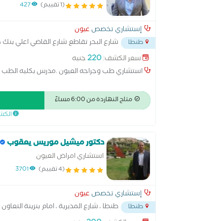
(1 تقييم)
427
إستشاري تخصص
عيون
شارع البحر تقاطع شارع القاضي اعلي بنك 
طنطا
220
سعر الكشف:
جنيه
استشاري طب وجراحه العيون .مدرس بكليه الطب
متاح النهاردة من 6:00 مساءً
الكش
دكتور ميشيل موريس يعقوب
استشاري امراض العيون
(4 تقييم)
3701
إستشاري تخصص
عيون
طنطا ، شارع المديرية ، امام بنزينة التعاون
طنطا