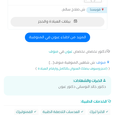
ش صلاح سالم،
قويسنا
بيانات العيادة والحجز
المزيد من اطباء عيون في المنوفية
دكتور تخصص تخصص
عيون
في
منوف
منوف
: ش شاهين المنوفية منوف[...]
)
(
(احجز وسوف يصلك العنوان بالكامل وارقام العيادة
الخبرات والشهادات:
دكتور خالد النوسانى دكتور عيون
الخدمات الطبية:
الالترا ليزك
العدسات اللاصقة الطبية
الفمتوليزك