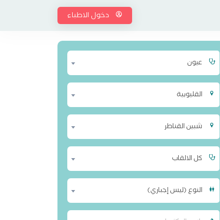
دخول الاطباء
عيون
القليوبية
شبين القناطر
كل الالقاب
النوع (ليس إجباري)