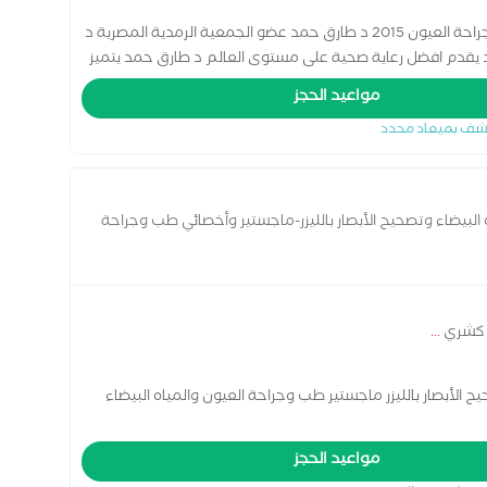
د طارق حمد حصل على الزمالة المصرية فى طب وجراحة العيون 2015 د طارق حمد عضو الجمعية الرمدية المصرية د
قدم افضل رعاية صحية على مستوى العالم د طارق حمد يتميز
ضافة الى تشخيص وعلاج حالات البالغين فهو يستطيع تشخيص
مواعيد الحجز
شف بميعاد محدد
لبيضاء وتصحيح الأبصار بالليزر-ماجستير وأخصائي طب وجراحة
د كشري
...
الأبصار بالليزر ماجستير طب وجراحة العيون والمياه البيضاء
مواعيد الحجز