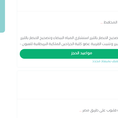
ا المحافظ
...
لابصار بالليزر استشاري المياه البيضاء وتصحيح الابصار بالليزر
ر وتثبيت القرنية عضو كلية الجراحين الملكية البريطانية للعيون -
ة الأوروبية للمياه البيضاء وتصحيح الابصار بالليزر استشاري
مواعيد الحجز
جميل الجفون والقناة الدمعية والحول عضو دائم بالجمعية
شف بميعاد محدد
 قليوب على طريق مصر
...