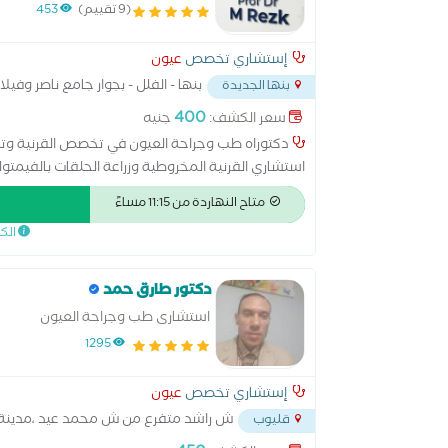
(9 تقييم)
453
إستشاري تخصص
عيون
بنها - الفلل - بجوار جامع ناصر وفيل
بنها الجديدة
400
سعر الكشف:
جنيه
دكتوراه طب وجراحة العيون في تخصص القرنية وتصحيح ا
استشاري القرنية المخروطية وزراعة الحلقات بالفيمتوليز
أدنبره زميل المجلس العالمي للعيون - لندن عضو الجمعي
متاح النهاردة من 11:15 مساءً
ومدرس طب وجراحة العيون بكلية طب بنها استشاري ت
الك
الرمدية المصرية
دكتور طارق حمد
استشارى طب وجراحة العيون
1295
إستشاري تخصص
عيون
ش راشد متفرع من ش محمد عيد ،مدينة
قليوب