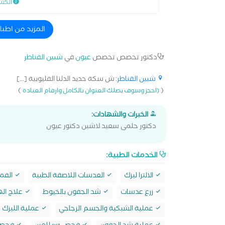
الكش
المزيد من اطبا
دكتور تخصص تخصص
عيون
في
شبين القناطر
شبين القناطر
: ش سكة حديد الدلتا القليوبية [...]
)
(
(احجز وسوف يصلك العنوان بالكامل وارقام العيادة
الخبرات والشهادات:
دكتور حلمى سعيد لاشين دكتور عيون
الخدمات الطبية:
الالترا ليزك
العدسات اللاصقة الطبية
الفمت
زرع عدسات
شد الجفون بالخيوط
علاج الها
عملية الشبكية والجسم الزجاجي
عملية الليزك