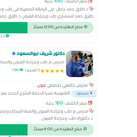
450
سعر الكشف:
جنيه
طارق حمد استشارى طب وجراحة العيون د طارق حمد ي
بقرار طبى يتمحور حول المريض وتشخيص دقيق. بالا
متاح النهاردة من 12:00 مساءً
وعلاج حالات الاطفال.
الك
دكتور شريف ابوالسعود
مدرس م طب وجراحة العيون والمياه ا
العيون
(1 تقييم)
796
مدرس جامعي تخصص
عيون
القليوبية شبرا الخيمة الشارع الجديد بع
مسطرد
160
سعر الكشف:
جنيه
مدرس م طب وجراحة العيون والمياه البيضاء وتصحيح 
د.دكتوراه طب وجراحة العيون
متاح النهاردة من 6:00 مساءً