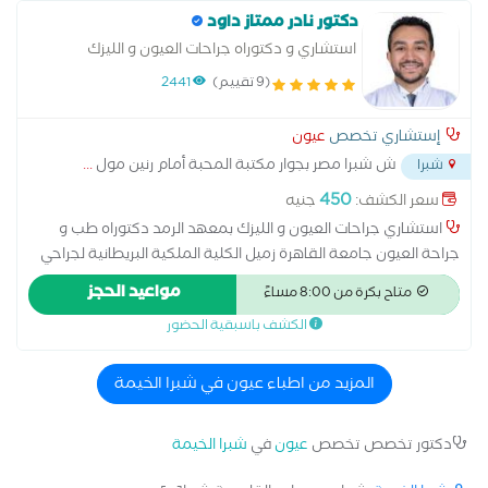
دكتور نادر ممتاز داود
استشاري و دكتوراه جراحات العيون و الليزك
(9 تقييم)
2441
إستشاري تخصص
عيون
ش شبرا مصر بجوار مكتبة المحبة أمام رنين مول
...
شبرا
450
سعر الكشف:
جنيه
استشاري جراحات العيون و الليزك بمعهد الرمد دكتوراه طب و
جراحة العيون جامعة القاهرة زميل الكلية الملكية البريطانية لجراحي
العيون-جلاسكو عضو الكلية الملكية البريطانية لجراحي العيون-ادنبره
مواعيد الحجز
متاح بكرة من 8:00 مساءً
زميل المجلس الطبي الدولي لجراحات العيون-سويسرا خريج منتسب
الكشف باسبقية الحضور
لجامعة هارفارد الأمريكية
المزيد من اطباء عيون في شبرا الخيمة
دكتور تخصص تخصص
عيون
في
شبرا الخيمة