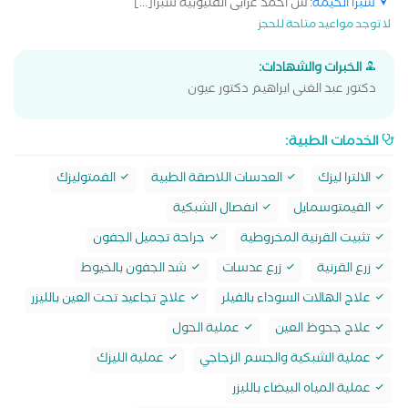
شبرا الخيمة
: ش احمد عرابى القليوبية شبرا[...]
لا توجد مواعيد متاحة للحجز
الخبرات والشهادات:
دكتور عبد الغنى ابراهيم دكتور عيون
الخدمات الطبية:
الالترا ليزك
العدسات اللاصقة الطبية
الفمتوليزك
الفيمتوسمايل
انفصال الشبكية
تثبيت القرنية المخروطية
جراحة تجميل الجفون
زرع القرنية
زرع عدسات
شد الجفون بالخيوط
علاج الهالات السوداء بالفيلر
علاج تجاعيد تحت العين بالليزر
علاج جحوظ العين
عملية الحول
عملية الشبكية والجسم الزجاجي
عملية الليزك
عملية المياه البيضاء بالليزر