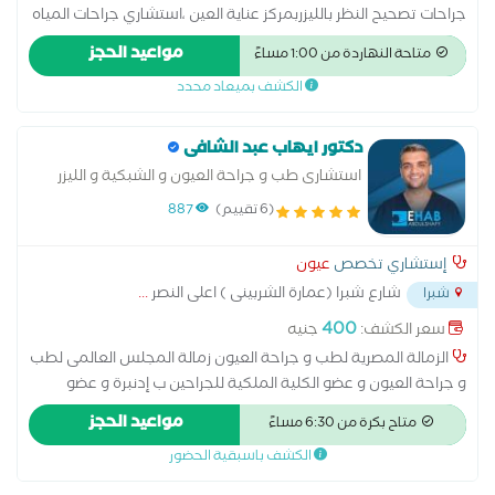
جراحات تصحيح النظر بالليزربمركز عناية العين ،استشاري جراحات المياه
البيضاء بالموجات الصوتيه،وبالليزر،علاج حالات قصر وطول النظ
مواعيد الحجز
متاحة النهاردة من 1:00 مساءً
والاستجماتيزم، بالمركز التخصصي للعيون,قياس ضغط العين ،
الكشف بميعاد محدد
دكتور ايهاب عبد الشافى
استشارى طب و جراحة العيون و الشبكية و الليزر
(6 تقييم)
887
إستشاري تخصص
عيون
شارع شبرا (عمارة الشربينى ) اعلى النصر
...
شبرا
400
سعر الكشف:
جنيه
الزمالة المصرية لطب و جراحة العيون زمالة المجلس العالمى لطب
و جراحة العيون و عضو الكلية الملكية للجراحين ب إدنبرة و عضو
الجمعية الاوروبية لجراحين الشبكية أخصائى جراحات الشبكية و
مواعيد الحجز
متاح بكرة من 6:30 مساءً
الجسم الزجاجى و شبكية الاطفال المبتسرين
الكشف باسبقية الحضور