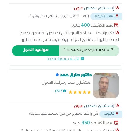
إستشاري تخصص
عيون
بنها - الفلل - بجوار جامع ناصر وفيلا
بنها الجديدة
المحافظ
...
400
سعر الكشف:
جنيه
دكتوراه طب وجراحة العيون في تخصص القرنية وتصحيح
الابصار بالليزر استشاري المياه البيضاء وتصحيح الابصار بالليزر
استشاري القرنية المخروطية وزراعة الحلقات بالفيمتوليزر وتثبيت
مواعيد الحجز
متاح النهاردة من 4:30 مساءً
القرنية عضو كلية الجراحين الملكية البريطانية للعيون - أدنبره
الكشف بميعاد محدد
زميل المجلس العالمي للعيون - لندن عضو الجمعية الأوروبية
للمياه البيضاء وتصحيح الابصار بالليزر استشاري ومدرس طب
وجراحة العيون بكلية طب بنها استشاري تجميل الجفون والقناة
دكتور طارق حمد
الدمعية والحول عضو دائم بالجمعية الرمدية المصرية
استشارى طب وجراحة العيون
1293
إستشاري تخصص
عيون
ش راشد متفرع من ش محمد عيد ،مدينة
قليوب
قليوب على طريق مصر
...
450
سعر الكشف:
جنيه