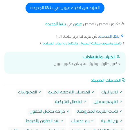
للمياه البيضاء وتصحيح الابصار بالليزر استشاري ومدرس طب
وجراحة العيون بكلية طب بنها استشاري تجميل الجفون والقناة
المزيد من اطباء عيون في بنها الجديدة
الدمعية والحول عضو دائم بالجمعية الرمدية المصرية
دكتور تخصص تخصص
عيون
في
بنها الجديدة
بنها الجديدة
: ش فريد ندا برج طيبة [...]
)
(
(احجز وسوف يصلك العنوان بالكامل وارقام العيادة
الخبرات والشهادات:
دكتور طارق توفيق سليمان دكتور عيون
الخدمات الطبية:
الالترا ليزك
العدسات اللاصقة الطبية
الفمتوليزك
الفيمتوسمايل
انفصال الشبكية
تثبيت القرنية المخروطية
جراحة تجميل الجفون
زرع القرنية
زرع عدسات
شد الجفون بالخيوط