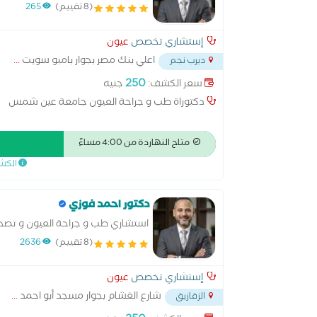
(8 تقييم)
265
إستشاري تخصص
عيون
اعلي بنك مصر بجوار بامبو سويت
...
ديرب نجم
250
سعر الكشف:
جنيه
دكتوراة طب و جراحة العيون جامعة عين شمس
متاح النهاردة من 4:00 مساءً
الكش
دكتور احمد فوزي
استشاري طب و جراحة العيون و تصحيح ا
(8 تقييم)
2636
إستشاري تخصص
عيون
شارع الغشام بجوار مسجد أبو احمد
...
الزقازيق