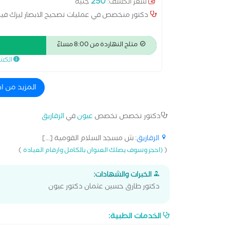
250
سعر الكشف:
جنيه
دكتور منخصص في عمليات تصحيح الابصار ليزك فيمت
متاح النهاردة من 8:00 مساءً
الكش
المزيد من ا
دكتور تخصص تخصص
عيون
في
الزقازيق
الزقازيق
: ش مسجد السلام القومية [...]
)
(
(احجز وسوف يصلك العنوان بالكامل وارقام العيادة
الخبرات والشهادات:
دكتور طارق حسين عثمان دكتور عيون
الخدمات الطبية: