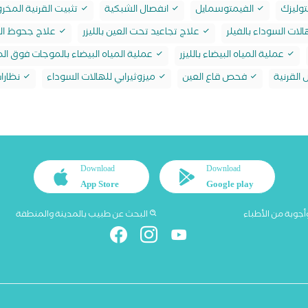
وليزك
الفيمتوسمايل
انفصال الشبكية
تثبيت القرنية المخر
لات السوداء بالفيلر
علاج تجاعيد تحت العين بالليزر
علاج جحوظ ال
عملية المياه البيضاء بالليزر
عملية المياه البيضاء بالموجات فوق ال
لقرنية
فحص قاع العين
ميزوثيرابي للهالات السوداء
نظارا
Download
Download
App Store
Google play
أجوبة من الأطباء
البحث عن طبيب بالمدينة والمنطقة