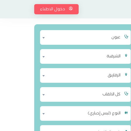
دخول الاطباء
عيون
الشرقية
الزقازيق
كل الالقاب
النوع (ليس إجباري)