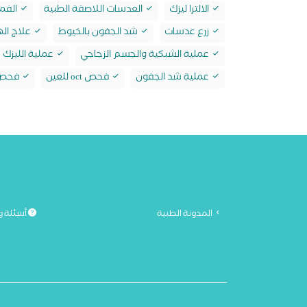
الالترا ليزك
العدسات اللاصقة الطبية
الفمت
زرع عدسات
شد الجفون بالخيوط
علاج الها
عملية الشبكية والجسم الزجاجي
عملية الليزك
عملية شد الجفون
فحص oct للعين
فحص ا
المدونة الطبية
أسئلة و