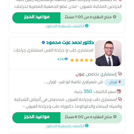
ما جيستير طب وجراحة العين جامعة الإسكندرية زميل كلية
الجراحين الملكية للعيون - لندن عضو الجمعية المصرية لجراحات
تجميل العيون OPSE أخصائي جراحة المياه البيضاء وتصحيح
مواعيد الحجز
متاح النهاردة من 7:00 مساءً
الابصار بالليزر. أخصائي جراحات الجفون والقنوات الدمعية وأورام
الكشف باسبقية الحضور
وكسور محجر العين.
دكتور احمد عزت محمود
استشارى طب و جراحة العين استشارى جراحات
الشبكية و الجسم الزجاجى و الليزر استشارى
474
المباه البيضاء و زراعة العدسات و تصحيح
الابصار بالليزر
إستشاري تخصص
عيون
ش شعراوى ناصية ابو قير - لوران
...
لوران
350
سعر الكشف:
جنيه
استشاري طب وجراحة العيون، متخصص في أمراض الشبكية
والمياه البيضاء والجلوكوما. دكتوراه طب وجراحة العيون –
جامعة الإسكندرية، زميل كلية الجراحين الملكية بإنجلترا.
مواعيد الحجز
متاح النهاردة من 6:00 مساءً
ماجستير طب و جراحة العين خبرة متقدمة في الجراحات الدقيقة
الكشف باسبقية الحضور
و وحقن الشبكيةو الليزر وتصحيح الابصار بأحدث التقنيات