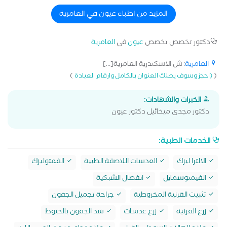
العالمية. نلتزم بتقديم رعاية طبية دقيقة ومتكاملة لكل مريض
باستخدام أحدث الأجهزة، بهدف استعادة وتحسين الإبصار بأعلى
المزيد من اطباء عيون في العامرية
درجات الأمان والجودة. استشارى جراحات الشبكية و الجسم
الزجاجى خبرة 12 سنة
دكتور تخصص تخصص
عيون
في
العامرية
العامرية
: ش الاسكندرية العامرية[...]
)
(
(احجز وسوف يصلك العنوان بالكامل وارقام العيادة
الخبرات والشهادات:
دكتور مجدى ميخائيل دكتور عيون
الخدمات الطبية:
الالترا ليزك
العدسات اللاصقة الطبية
الفمتوليزك
الفيمتوسمايل
انفصال الشبكية
تثبيت القرنية المخروطية
جراحة تجميل الجفون
زرع القرنية
زرع عدسات
شد الجفون بالخيوط