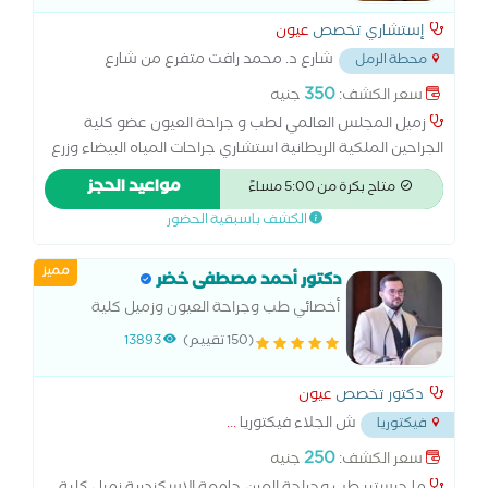
الابصار بالليزك
إستشاري تخصص
عيون
شارع د. محمد رافت متفرع من شارع
محطة الرمل
كلية الطب
...
350
سعر الكشف:
جنيه
زميل المجلس العالمي لطب و جراحة العيون عضو كلية
الجراحين الملكية الريطانية استشاري جراحات المياه البيضاء وزرع
العدسات وتصحيح الابصار بالليزك
مواعيد الحجز
متاح بكرة من 5:00 مساءً
الكشف باسبقية الحضور
مميز
دكتور أحمد مصطفى خضر
أخصائي طب وجراحة العيون وزميل كلية
الجراحين الملكية للعيون وعضو الجمعية
(150 تقييم)
13893
المصرية لجراحات الجفون والجهاز الدمعي
دكتور تخصص
عيون
ش الجلاء فيكتوريا
...
فيكتوريا
250
سعر الكشف:
جنيه