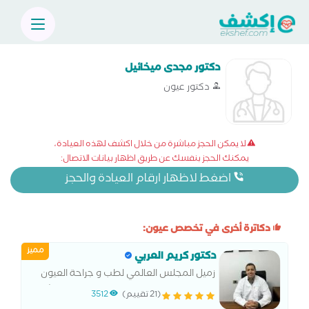
دكتور مجدى ميخائيل
دكتور عيون
لا يمكن الحجز مباشرة من خلال اكشف لهذه العيادة،
يمكنك الحجز بنفسك عن طريق اظهار بيانات الاتصال:
اضغط لاظهار ارقام العيادة والحجز
دكاترة أخرى في تخصص عيون:
مميز
دكتور كريم العربي
زميل المجلس العالمي لطب و جراحة العيون
عضو كلية الجراحين الملكية الريطانية استشاري
(21 تقييم)
3512
جراحات المياه البيضاء وزرع العدسات وتصحيح