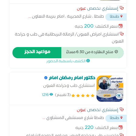
إستشاري تخصص
عيون
طنطا ، شارع المديرية ، امام بنزينة التعاون
...
طنطا
200
سعر الكشف:
جنيه
استشاري امراض العيون/ الزمالة البريطانية فى طب و جراحة
العيون
مواعيد الحجز
متاح النهاردة من 6:30 مساءً
الكشف باسبقية الحضور
دكتور امام رمضان امام
استشاري طب وجراحه العيون
(3 تقييم)
1216
إستشاري تخصص
عيون
طنطا شارع مستشفى المنشاوي
...
طنطا
220
سعر الكشف:
جنيه