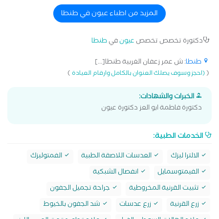
المزيد من اطباء عيون في طنطا
دكتورة تخصص تخصص
عيون
في
طنطا
طنطا
: ش عمر زعفان الغربية طنطا[...]
)
(
(احجز وسوف يصلك العنوان بالكامل وارقام العيادة
الخبرات والشهادات:
دكتورة فاطمة ابو العز دكتورة عيون
الخدمات الطبية:
الالترا ليزك
العدسات اللاصقة الطبية
الفمتوليزك
الفيمتوسمايل
انفصال الشبكية
تثبيت القرنية المخروطية
جراحة تجميل الجفون
زرع القرنية
زرع عدسات
شد الجفون بالخيوط