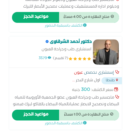
ماجستير طب وجراحه العيون ودبلوم الجوده الشامله
ودبلوم اداره المستشفيات وعمليات تصحيح الأبصار الليزك
وعمليات شفط المياه البيضاء بالفاكو وزرع عدسه وعمليات
مواعيد الحجز
متاح النهاردة من 4:00 مساءً
حقن داخل الجسم الزجاجي وعمليات الشبكيه وعلاج المياه
الكشف باسبقية الحضور
الزرقاء وعلاج ارتشاح الشبكيه وكشف النظر بالكمبيوتر
والعدسات اللاصقه
دكتور أحمد الشرقاوى
استشارى طب وجراحة العيون
(7 تقييم)
3579
إستشاري تخصص
عيون
اول شارع البحر
...
طنطا
300
سعر الكشف:
جنيه
ماجستير طب وجراحة العيون عضو الجمعية الأوروبية للمياه
البيضاء وتصحيح الابصار عملياتالمياة البيضاء بالقاكو ليزك فيمتو
ليزك فيمتو سمايل الترا ليزك علاج القرنية المخروطية وزرع
مواعيد الحجز
متاح النهاردة من 1:00 مساءً
الحلقات بالفيمتو ليزر زرع القرنية زرع العدسات ICL داخل العين
الكشف باسبقية الحضور