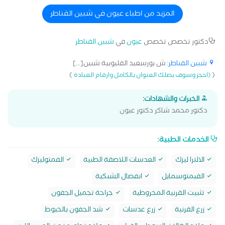
المزيد من اطباء عيون في شبين القناطر
دكتور تخصص تخصص
عيون
في
شبين القناطر
شبين القناطر
: ش بورسعيد القليوبية شبين[...]
)
(
(احجز وسوف يصلك العنوان بالكامل وارقام العيادة
الخبرات والشهادات:
دكتور محمد شاكر دكتور عيون
الخدمات الطبية:
الالترا ليزك
العدسات اللاصقة الطبية
الفمتوليزك
الفيمتوسمايل
انفصال الشبكية
تثبيت القرنية المخروطية
جراحة تجميل الجفون
زرع القرنية
زرع عدسات
شد الجفون بالخيوط