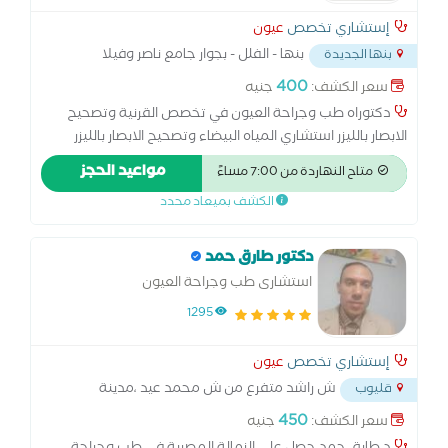
إستشاري تخصص
عيون
بنها - الفلل - بجوار جامع ناصر وفيلا
بنها الجديدة
المحافظ
...
400
سعر الكشف:
جنيه
دكتوراه طب وجراحة العيون في تخصص القرنية وتصحيح
الابصار بالليزر استشاري المياه البيضاء وتصحيح الابصار بالليزر
استشاري القرنية المخروطية وزراعة الحلقات بالفيمتوليزر وتثبيت
مواعيد الحجز
متاح النهاردة من 7:00 مساءً
القرنية عضو كلية الجراحين الملكية البريطانية للعيون - أدنبره
الكشف بميعاد محدد
زميل المجلس العالمي للعيون - لندن عضو الجمعية الأوروبية
للمياه البيضاء وتصحيح الابصار بالليزر استشاري ومدرس طب
وجراحة العيون بكلية طب بنها استشاري تجميل الجفون والقناة
دكتور طارق حمد
الدمعية والحول عضو دائم بالجمعية الرمدية المصرية
استشارى طب وجراحة العيون
1295
إستشاري تخصص
عيون
ش راشد متفرع من ش محمد عيد ،مدينة
قليوب
قليوب على طريق مصر
...
450
سعر الكشف:
جنيه