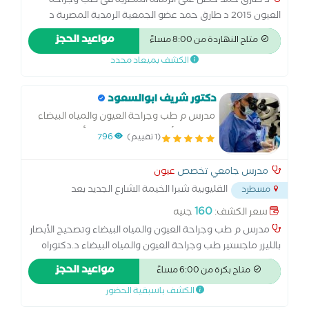
د طارق حمد حصل على الزمالة المصرية فى طب وجراحة
العيون 2015 د طارق حمد عضو الجمعية الرمدية المصرية د
طارق حمد استشارى طب وجراحة العيون د طارق حمد يقدم
مواعيد الحجز
متاح النهاردة من 8:00 مساءً
افضل رعاية صحية على مستوى العالم د طارق حمد يتميز بقرار
الكشف بميعاد محدد
طبى يتمحور حول المريض وتشخيص دقيق. بالاضافة الى
تشخيص وعلاج حالات البالغين فهو يستطيع تشخيص وعلاج
حالات الاطفال.
دكتور شريف ابوالسعود
مدرس م طب وجراحة العيون والمياه البيضاء
وتصحيح الأبصار بالليزر-ماجستير وأخصائي طب
(1 تقييم)
796
وجراحة العيون
مدرس جامعي تخصص
عيون
القليوبية شبرا الخيمة الشارع الجديد بعد
مسطرد
كشري
...
160
سعر الكشف:
جنيه
مدرس م طب وجراحة العيون والمياه البيضاء وتصحيح الأبصار
بالليزر ماجستير طب وجراحة العيون والمياه البيضاء د.دكتوراه
طب وجراحة العيون
مواعيد الحجز
متاح بكرة من 6:00 مساءً
الكشف باسبقية الحضور