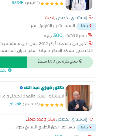
(1 تقييم)
983
إستشاري تخصص
باطنة
الرمله -شارع الفاروق عمر
...
بنها
300
سعر الكشف:
جنيه
تخرج من جامعة الأزهر 2012 
التخصصى-معهد السكر-دمياط العام -بدران-العاصمه-بن
الزماله المصريه ( البورد المصرى) فى رعاية امراض الحا
متاح بكرة من 1:00 مساءً
الكش
دكتور فوزي عبد الله
استشاري السكر والغدد الصماء وأمرا
(13 تقييم)
7651
إستشاري تخصص
سكر وغدد صماء
بنها كفر الجزار الطريق السريع بجوار
...
بنها