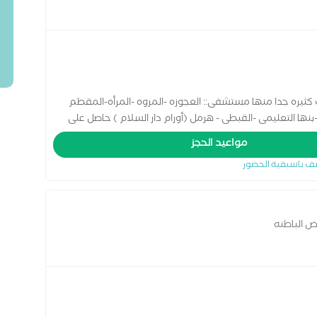
عمل لدى مستشفيات كثيره جدا منها مستشفى:: العجوزه -المروه -المرأه-المقطم
ها التعليمى -القبطى - هرمل (أورام دار السلام ) حاصل على
لات الحرجه
مواعيد الحجز
ف باسبقية الحضور
ض الباطنه