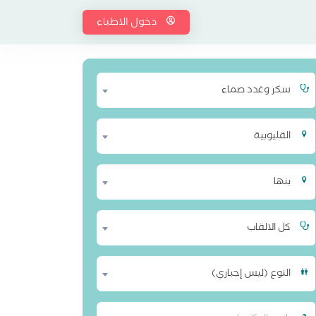
دخول الاطباء
سكر وغدد صماء
القليوبية
بنها
كل الالقاب
النوع (ليس إجباري)