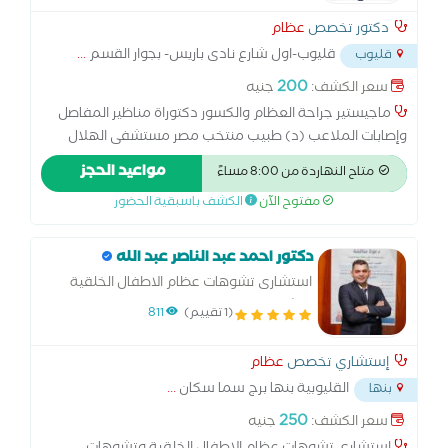
دكتور تخصص
عظام
قليوب-اول شارع نادى باريس- بجوار القسم
...
قليوب
200
سعر الكشف:
جنيه
ماجيستير جراحة العظام والكسور دكتوراة مناظير المفاصل
وإصابات الملاعب (د) طبيب منتخب مصر مستشفى الهلال
الاحمر-رمسيس متخصصون فى علاج وعمليات كسور العظام
مواعيد الحجز
متاح النهاردة من 8:00 مساءً
عمليات المفاصل الصناعية للركبة والفخذ مناظير الركبة والكتف
مفتوح الآن
الكشف باسبقية الحضور
وإصابات الملاعب علاج أمراض وتشوهات عظام الأطفال آلام
العمود الفقرى والانزلاق الغضروفى الحقن الموضعى والتردد
الحرارى للمفاصل والعمود الفقرى
دكتور احمد عبد الناصر عبد الله
استشارى تشوهات عظام الاطفال الخلقية
وتشوهات البالغين وجراحات اليزروف للتطويل
(1 تقييم)
811
والكسور غير ملتئمه
إستشاري تخصص
عظام
القليوبية بنها برج سما سكان
...
بنها
250
سعر الكشف:
جنيه