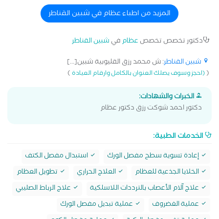
المزيد من اطباء عظام في شبين القناطر
دكتور تخصص تخصص
عظام
في
شبين القناطر
شبين القناطر
: ش محمد رزق القليوبية شبين[...]
)
(
(احجز وسوف يصلك العنوان بالكامل وارقام العيادة
الخبرات والشهادات:
دكتور احمد شوكت رزق دكتور عظام
الخدمات الطبية:
إعادة تسوية سطح مفصل الورك
استبدال مفصل الكتف
الخلايا الجذعية للعظام
العلاج الحراري
تطويل العظام
علاج آلام الأعصاب بالترددات اللاسلكية
علاج الرباط الصليبي
عملية الغضروف
عملية تبديل مفصل الورك