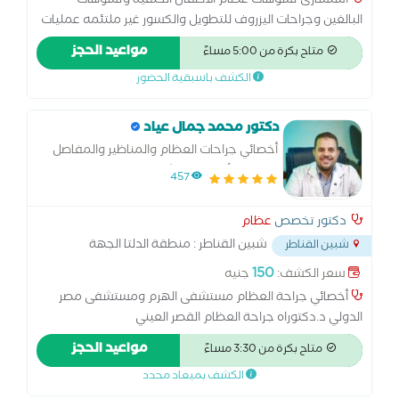
استشارى تشوهات عظام الاطفال الخلقية وتشوهات
البالغين وجراحات اليزروف للتطويل والكسور غير ملتئمه عمليات
الاصابات الرياضيه والمناظير علاج الام العمود الفقري وعرق
مواعيد الحجز
متاح بكرة من 5:00 مساءً
النسا عمليات الكسور والحوادث علاج خشونة المفاصل حقن
الكشف باسبقية الحضور
البلازما الاوتار والمفاصل عمليات السمكرة المصاحبة لداء
شاركوت الخاص بمرضى السكر
دكتور محمد جمال عياد
أخصائي جراحات العظام والمناظير والمفاصل
وعظام الأطفال والتشوهات
457
دكتور تخصص
عظام
شبين القناطر : منطقة الدلتا الجهة
شبين القناطر
امتداد شارع كشري السلطان ومستشفى المهدي بالجهة
150
سعر الكشف:
جنيه
المقابلة للمحكمة
...
أخصائي جراحة العظام مستشفى الهرم ومستشفى مصر
الدولي د.دكتوراه جراحة العظام القصر العيني
مواعيد الحجز
متاح بكرة من 3:30 مساءً
الكشف بميعاد محدد