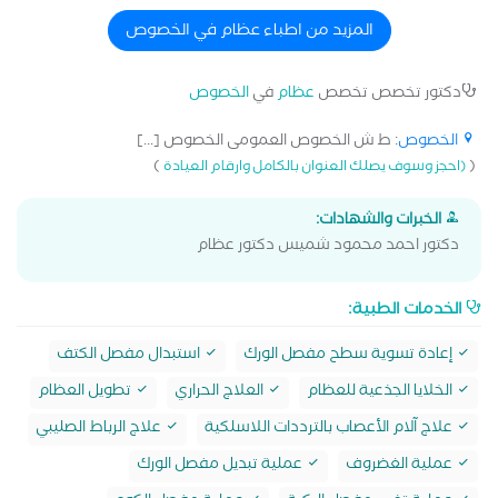
المزيد من اطباء عظام في الخصوص
دكتور تخصص تخصص
عظام
في
الخصوص
الخصوص
: ط ش الخصوص العمومى الخصوص [...]
)
(
(احجز وسوف يصلك العنوان بالكامل وارقام العيادة
الخبرات والشهادات:
دكتور احمد محمود شميس دكتور عظام
الخدمات الطبية:
إعادة تسوية سطح مفصل الورك
استبدال مفصل الكتف
الخلايا الجذعية للعظام
العلاج الحراري
تطويل العظام
علاج آلام الأعصاب بالترددات اللاسلكية
علاج الرباط الصليبي
عملية الغضروف
عملية تبديل مفصل الورك