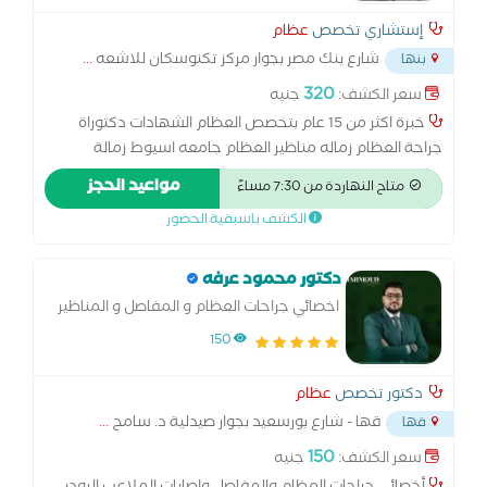
إستشاري تخصص
عظام
شارع بنك مصر بجوار مركز تكنوسكان للاشعه
...
بنها
320
سعر الكشف:
جنيه
خبرة اكثر من 15 عام بتخصص العظام الشهادات دكتوراة
جراحة العظام زماله مناظير العظام جامعه اسيوط زمالة
المناظير والمفاصل ريجنسيورج المانيا زماله جراحه عظام
مواعيد الحجز
متاح النهاردة من 7:30 مساءً
الاطفال الهند زماله جراحه عظام الاطفال معهد شلل الاطفال
الكشف باسبقية الحضور
دكتور محمود عرفه
اخصائي جراحات العظام و المفاصل و المناظير
150
دكتور تخصص
عظام
قها - شارع بورسعيد بجوار صيدلية د. سامح
...
قها
150
سعر الكشف:
جنيه