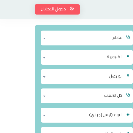
دخول الاطباء
عظام
القليوبية
ابو زعبل
كل الالقاب
النوع (ليس إجباري)