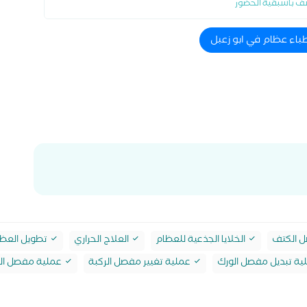
ف باسبقية الحضور
طباء عظام في ابو زعبل
 الكتف
الخلايا الجذعية للعظام
العلاج الحراري
تطويل العظ
ة تبديل مفصل الورك
عملية تغيير مفصل الركبة
عملية مفصل ال