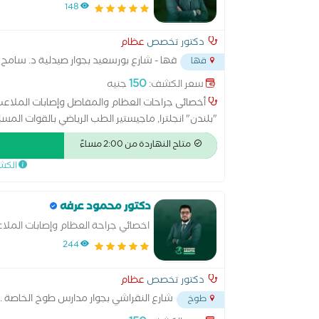
148
دكتور تخصص
عظام
قها - شارع بورسعيد بجوار صيدلية د. سامح
قها
150
سعر الكشف:
جنيه
أخصائى جراحات العظام والمفاصل وإصابات الملاعب ا
"بلندن" انجلترا, ماجيستير الطب الرياضي بالقوات المس
متاح النهاردة من 2:00 مساءً
الكش
دكتور محمود عرفه
اخصائي جراحة العظام وإصابات الملا
244
دكتور تخصص
عظام
شارع النقراشي بجوار مدارس طوخ الخاصة
.
طوخ