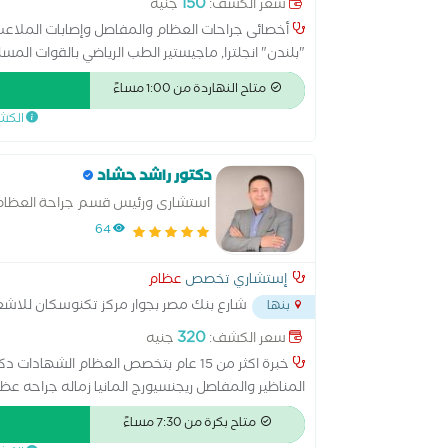
150
سعر الكشف:
جنيه
أخصائى جراحات العظام والمفاصل وإصابات الملاعب ا
"بلندن" انجلترا, ماجيستير الطب الرياضي بالقوات المس
متاح النهاردة من 1:00 مساءً
الكش
دكتور راشد حشاد
استشارى ورئيس قسم جراحة العظام 
64
إستشاري تخصص
عظام
شارع بنك مصر بجوار مركز تكنوسكان للاش
بنها
320
سعر الكشف:
جنيه
خبرة اكثر من 15 عام بتخصص العظام الشه
المناظير والمفاصل ريجنسيورج المانيا زماله جراحه ع
الاطفال
متاح بكرة من 7:30 مساءً