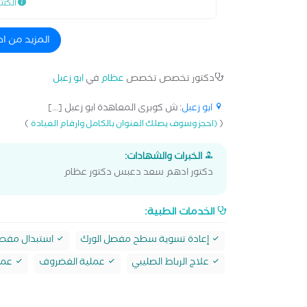
الكش
المزيد من ا
دكتور تخصص تخصص
عظام
في
ابو زعبل
ابو زعبل
: ش كوبرى المعاهدة ابو زعبل [...]
)
(
(احجز وسوف يصلك العنوان بالكامل وارقام العيادة
الخبرات والشهادات:
دكتور ادهم سعد دعبس دكتور عظام
الخدمات الطبية:
إعادة تسوية سطح مفصل الورك
استبدال مفصل
علاج الرباط الصليبي
عملية الغضروف
عملي