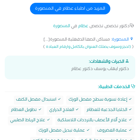
المزيد من اطباء عظام في المنصورة
دكتور تخصص تخصص
عظام
في
المنصورة
المنصورة
: مساكن الصفا الدقهلية المنصورة[...]
)
(
(احجز وسوف يصلك العنوان بالكامل وارقام العيادة
الخبرات والشهادات:
دكتور ايهاب يوسف دكتور عظام
الخدمات الطبية:
إعادة تسوية سطح مفصل الورك
استبدال مفصل الكتف
الخلايا الجذعية للعظام
العلاج الحراري
تطويل العظام
علاج آلام الأعصاب بالترددات اللاسلكية
علاج الرباط الصليبي
عملية الغضروف
عملية تبديل مفصل الورك