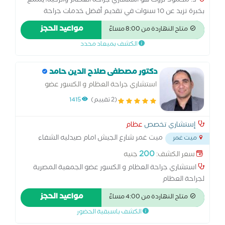
د. محمود ثروت هو استشاري جراحة العظام والركبة، يتمتع
بخبرة تزيد عن 10 سنوات في تقديم أفضل خدمات جراحة
العظام. متخصص في علاج الحالات المعقدة باستخدام أحدث
مواعيد الحجز
متاح النهاردة من 8:00 مساءً
التقنيات الطبية، بما في ذلك تشخيص وعلاج كسور العظام،
الكشف بميعاد محدد
إصابات الركبة، استبدال المفاصل، وعلاج الشوكة العظمية.
الشهادات والتدريب: حاصل على ماجستير جراحة العظام من
جامعة المنصورة. خبرة متقدمة في تقنيات المناظير الجراحية.
دكتور مصطفى صلاح الدين حامد
مشارك في دورات متقدمة لعلاج خشونة المفاصل وإصابات
استشاري جراحة العظام و الكسور عضو
الملاعب. التخصصات والخدمات الطبية: علاج كسور العظام
الجمعية المصرية لجراحة العظام
(2 تقييم)
1415
باستخدام أحدث تقنيات التثبيت. جراحات الركبة واستبدال
المفاصل لتحسين الحركة وتخفيف الألم. علاج مشاكل اليدين،
إستشاري تخصص
عظام
مثل الإصبع الزنادي. علاج الرباط الصليبي، إصابات الكاحل، وآلام
ميت غمر شارع الجيش امام صيدليه الشفاء
الظهر.
ميت غمر
...
200
سعر الكشف:
جنيه
استشاري جراحة العظام و الكسور عضو الجمعية المصرية
لجراحة العظام
مواعيد الحجز
متاح النهاردة من 4:00 مساءً
الكشف باسبقية الحضور