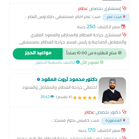
إستشاري تخصص
عظام
ميت غمر امام مستشفى دقادوس العام
...
ميت غمر
250
سعر الكشف:
جنيه
استشاري جراحة العظام والمتاظير والعمود الفقري
والمفاصل الصناعية و رئيس قسم جراحة العظام بمستشفى
زفتى العام
مواعيد الحجز
متاح النهاردة من 10:00 صباحاً
مفتوح الآن
الكشف باسبقية الحضور
دكتور محمود ثروت المقود
اخصائي جراحه العظام والمفاصل والعمود
الفقري
(4 تقييم)
2642
دكتور تخصص
عظام
ميت خميس بجوار مسجد
...
المنصورة
170
سعر الكشف:
جنيه