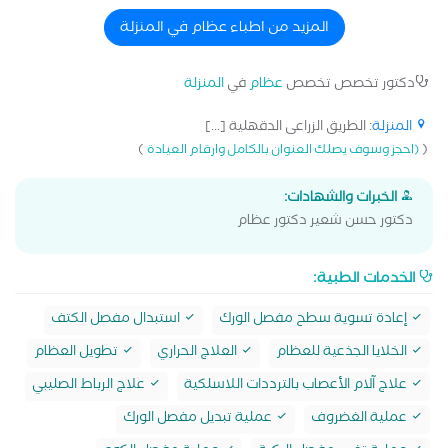
المزيد من اطباء عظام في المنزلة
دكتور تخصص تخصص
عظام
في
المنزلة
المنزلة
: الطريق الزراعى الدقهلية [...]
)
(
(احجز وسوف يصلك العنوان بالكامل وارقام العيادة
الخبرات والشهادات:
دكتور حسن شعير دكتور عظام
الخدمات الطبية:
إعادة تسوية سطح مفصل الورك
استبدال مفصل الكتف
الخلايا الجذعية للعظام
العلاج الحراري
تطويل العظام
علاج آلام الأعصاب بالترددات اللاسلكية
علاج الرباط الصليبي
عملية الغضروف
عملية تبديل مفصل الورك