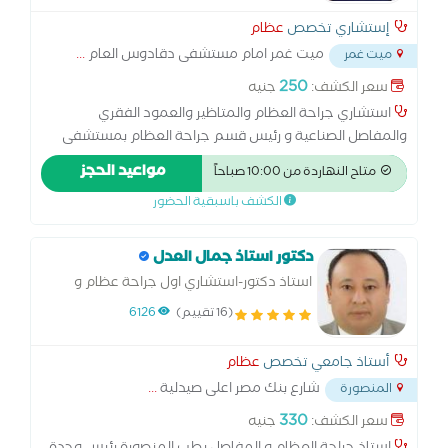
إستشاري تخصص
عظام
ميت غمر امام مستشفى دقادوس العام
...
ميت غمر
250
سعر الكشف:
جنيه
استشاري جراحة العظام والمتاظير والعمود الفقري
والمفاصل الصناعية و رئيس قسم جراحة العظام بمستشفى
زفتى العام
مواعيد الحجز
متاح النهاردة من 10:00 صباحاً
الكشف باسبقية الحضور
دكتور استاذ جمال العدل
استاذ دكتور-استشاري اول جراحة عظام و
عظام الاطفال
(16 تقييم)
6126
أستاذ جامعي تخصص
عظام
شارع بنك مصر اعلى صيدلية
...
المنصورة
330
سعر الكشف:
جنيه