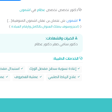
دكتور تخصص تخصص
عظام
في
اشمون
اشمون
: ش عثمان بن عفان اشمون المنوفية[...]
)
(
(احجز وسوف يصلك العنوان بالكامل وارقام العيادة
الخبرات والشهادات:
دكتور سامى صقر دكتور عظام
الخدمات الطبية:
إعادة تسوية سطح مفصل الورك
استبدال مفصل
علاج الرباط الصليبي
عملية الغضروف
عملي