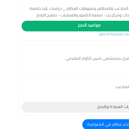
الملاعب والمناظير وتشوهات العظام _ دراسات عليا جامعة
السادات ومركز بدر - متابعة الكسور والعمليات - تصليح الاوتار
مواعيد الحجز
ف باسبقية الحضور
فقرى بمستشفى شبين الكوم التعليمى .
لملاعب.
ات العيادة والحجز
باء عظام في المنوفية