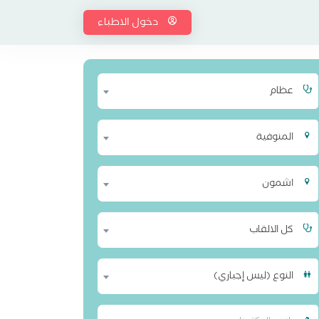
دخول الاطباء
عظام
المنوفية
اشمون
كل الالقاب
النوع (ليس إجباري)