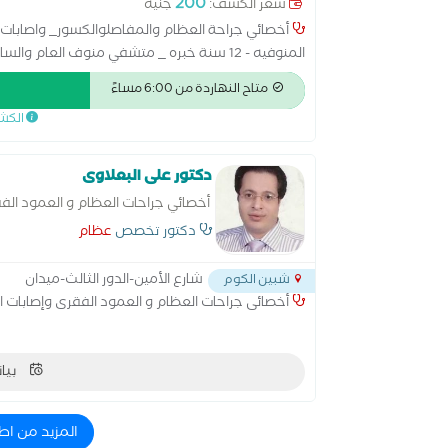
200
سعر الكشف:
جنيه
أخصائي جراحة العظام والمفاصلوالكسور_ واصابات 
المنوفيه - 12 سنة خبره _ متشفي منوف العام و
وتسليك الاعصاب
متاح النهاردة من 6:00 مساءً
الكش
دكتور على البعلاوى
أخصائي جراحات العظام و العمود ال
دكتور تخصص
عظام
شارع الأمين-الدور الثالث-ميدان
شبين الكوم
أخصائى جراحات العظام و العمود الفقرى وإصابات ا
بيان
المزيد من اط