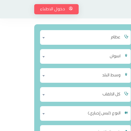
دخول الاطباء
عظام
اسوان
وسط البلد
كل الالقاب
النوع (ليس إجباري)