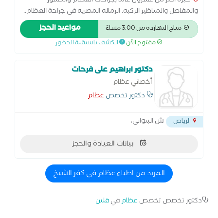
خبره اكثر من عشرون عاما بجراحات العظام والكسور
والمفاصل والمناظير الركبه. الزماله المصريه فى جراحة العظام..
ماجستير جراحه العظام.
مواعيد الحجز
متاح النهاردة من 3:00 مساءً
مفتوح الآن
الكشف باسبقية الحضور
دكتور ابراهيم على فرحات
أخصائي عظام
دكتور تخصص
عظام
ش البنوانى،
الرياض
بيانات العيادة والحجز
المزيد من اطباء عظام في كفر الشيخ
دكتور تخصص تخصص
عظام
في
قلين