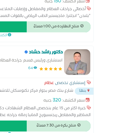
150
سعر الكشف:
جنيه
أخصائى جراحات العظام والمفاصل وإصابات الملاعب ا
"بلندن" انجلترا, ماجيستير الطب الرياضي بالقوات المس
متاح النهاردة من 1:00 مساءً
الكش
دكتور راشد حشاد
استشارى ورئيس قسم جراحة العظام 
64
إستشاري تخصص
عظام
شارع بنك مصر بجوار مركز تكنوسكان للاش
بنها
320
سعر الكشف:
جنيه
خبرة اكثر من 15 عام بتخصص العظام الشه
المناظير والمفاصل ريجنسيورج المانيا زماله جراحه ع
الاطفال
متاح بكرة من 7:30 مساءً