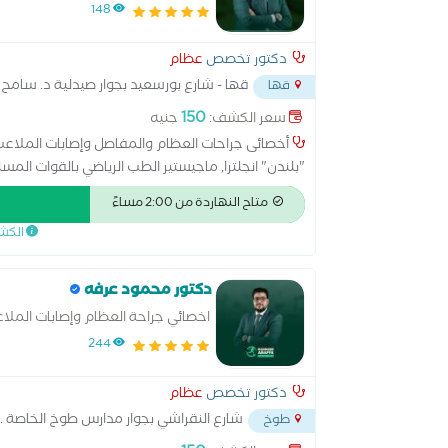
148
دكتور تخصص
عظام
قها - شارع بورسعيد بجوار صيدلية د. سامح
قها
150
سعر الكشف:
جنيه
أخصائى جراحات العظام والمفاصل وإصابات الملاعب ا
"بلندن" انجلترا, ماجيستير الطب الرياضي بالقوات المس
متاح النهاردة من 2:00 مساءً
الكش
دكتور محمود عرفه
اخصائي جراحة العظام وإصابات الملا
244
دكتور تخصص
عظام
شارع النقراشي بجوار مدارس طوخ الخاصة
.
طوخ