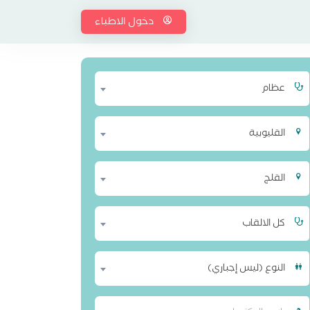
دخول الاطباء
عظام
القليوبية
القلج
كل الالقاب
النوع (ليس إجباري)