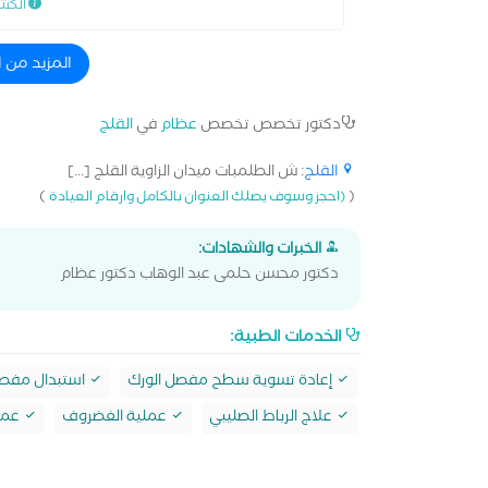
الكش
المزيد من 
دكتور تخصص تخصص
عظام
في
القلج
القلج
: ش الطلمبات ميدان الزاوية القلج [...]
)
(
(احجز وسوف يصلك العنوان بالكامل وارقام العيادة
الخبرات والشهادات:
دكتور محسن حلمى عبد الوهاب دكتور عظام
الخدمات الطبية:
إعادة تسوية سطح مفصل الورك
استبدال مفصل
علاج الرباط الصليبي
عملية الغضروف
عملي