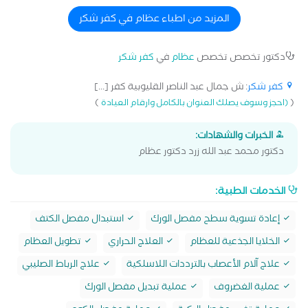
المزيد من اطباء عظام في كفر شكر
دكتور تخصص تخصص
عظام
في
كفر شكر
كفر شكر
: ش جمال عبد الناصر القليوبية كفر [...]
)
(
(احجز وسوف يصلك العنوان بالكامل وارقام العيادة
الخبرات والشهادات:
دكتور محمد عبد الله زرد دكتور عظام
الخدمات الطبية:
إعادة تسوية سطح مفصل الورك
استبدال مفصل الكتف
الخلايا الجذعية للعظام
العلاج الحراري
تطويل العظام
علاج آلام الأعصاب بالترددات اللاسلكية
علاج الرباط الصليبي
عملية الغضروف
عملية تبديل مفصل الورك