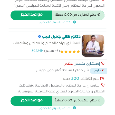
أخصائى جراحات العظام والمفاصل وإصابات الملاعب البودر
المصري لجراحة العظام, زميل الكلية الملكية للجراحين "بلندن"
انجلترا, ماجيستير الطب الرياضي بالقوات المسلحة بالأكاديمية
مواعيد الحجز
متاح النهاردة من 12:00 مساءً
الطبية العسكرية
الكشف باسبقية الحضور
دكتور هاني جميل لبيب
استشاري جراحة العظام والمفاصل وتشوهات
العظام و العمود الفقري
(46 تقييم)
3952
إستشاري تخصص
عظام
ش حمام السباحة أمام مول حورس
...
طوخ
300
سعر الكشف:
جنيه
استشاري جراحة العظام والمفاصل. الصناعية وتشوهات
العظام و جراحات العمود الفقري عضو الجمعية السويسرية
لجراحات العظام عضو الجمعية المصرية لجراحة العظام
مواعيد الحجز
متاح النهاردة من 10:00 صباحاً
الكشف باسبقية الحضور