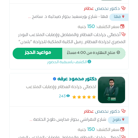
دكتور تخصص
عظام
قها - شارع بورسعيد بجوار صيدلية د. سامح
...
قها
150
سعر الكشف:
جنيه
أخصائى جراحات العظام والمفاصل وإصابات الملاعب البودر
المصري لجراحة العظام, زميل الكلية الملكية للجراحة "بلندن"
انجلترا, ماجيستير الطب الرياضي بالقوات المسلحة بالأكاديمية
مواعيد الحجز
متاح النهاردة من 4:00 مساءً
الطبية العسكرية
الكشف باسبقية الحضور
دكتور محمود عرفه
اخصائي جراحة العظام وإصابات الملاعب
243
دكتور تخصص
عظام
شارع النقراشي بجوار مدارس طوخ الخاصة
...
طوخ
150
سعر الكشف:
جنيه