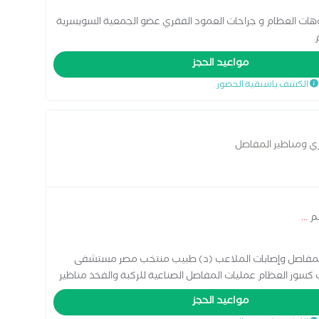
هات العظام و جراحات العمود الفقري عضو الجمعية السويسرية
مواعيد الحجز
الكشف باسبقية الحضور
ي ومناظير المفاصل
سم
...
 المفاصل وإصابات الملاعب (د) طبيب منتخب مصر مستشفى
ور العظام عمليات المفاصل الصناعية للركبة والفخذ مناظير
 عظام الأطفال آلام العمود الفقرى والانزلاق الغضروفى الحقن
مواعيد الحجز