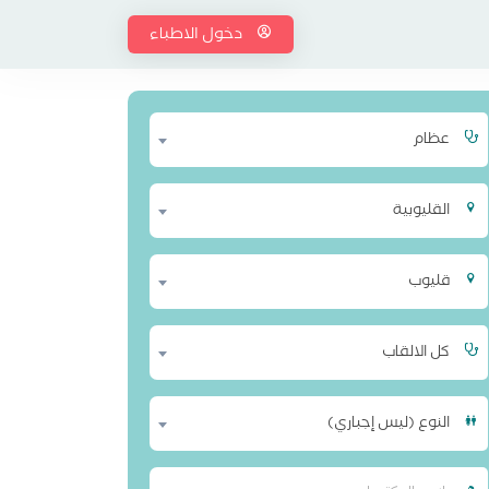
دخول الاطباء
عظام
القليوبية
قليوب
كل الالقاب
النوع (ليس إجباري)