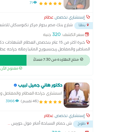
71
إستشاري تخصص
عظام
شارع بنك مصر بجوار مركز تكنوسكان للاش
بنها
320
سعر الكشف:
جنيه
خبرة اكثر من 15 عام بتخصص العظام الشه
المناظير والمفاصل ريجنسيورج المانيا زماله جراحه ع
الاطفال
متاح النهاردة من 7:30 مساءً
مفتوح الآن
دكتور هاني جميل لبيب
استشاري جراحة العظام والمفاصل و
(46 تقييم)
3966
إستشاري تخصص
عظام
ش حمام السباحة أمام مول حورس
...
طوخ