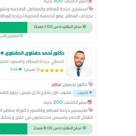
300
سعر الكشف:
جنيه
استشاري جراحة العظام والمفاصل. الصناعية وتشو
لجراحات العظام عضو الجمعية المصرية لجراحة العظام
متاح النهاردة من 7:00 مساءً
مفتوح الآن
دكتور أحمد حفناوى الحفناوى
اخصائي جراحة العظام والعمود الفقر
(3 تقييم)
3145
دكتور تخصص
عظام
قليوب-اول شارع نادى باريس- بجوار الق
قليوب
200
سعر الكشف:
جنيه
ماجيستير جراحة العظام والكسور دكتوراة مناظير
الهلال الاحمر-رمسيس متخصصون فى علاج وعمليات كس
الركبة والكتف وإصابات الملاعب علاج أمراض وتشوهات
متاح النهاردة من 8:00 مساءً
الموضعى والتردد الحرارى للمفاصل والعمود الفقرى