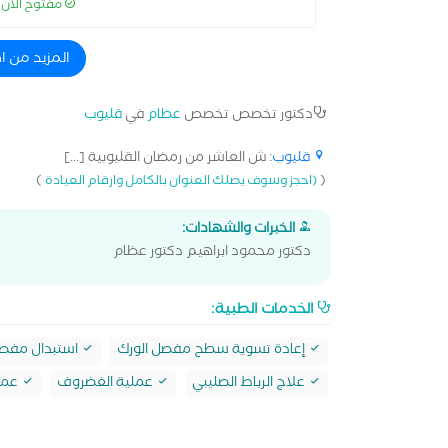
مفتوح الآن
المزيد من 
دكتور تخصص تخصص
عظام
في
قليوب
قليوب
: ش العاشر من رمضان القليوبية [...]
)
(
(احجز وسوف يصلك العنوان بالكامل وارقام العيادة
الخبرات والشهادات:
دكتور محمود ابراهيم دكتور عظام
الخدمات الطبية:
إعادة تسوية سطح مفصل الورك
استبدال مفصل
علاج الرباط الصليبي
عملية الغضروف
عملي