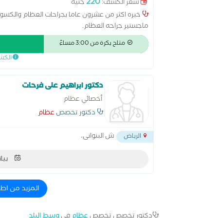
220
سعر الكشف:
جنيه
خبره اكثر من عشرون عاما بجراحات العظام والكسور و
ماجستير جراحه العظام.
متاح بكرة من 3:00 مساءً
الكش
دكتور ابراهيم على فرحات
أخصائي عظام
دكتور تخصص
عظام
ش البنوانى،
الرياض
بيان
المزيد من اط
دكتور تخصص تخصص
عظام
في
وسط البلد