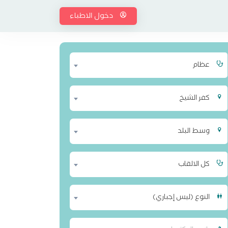
دخول الاطباء
عظام
كفر الشيخ
وسط البلد
كل الالقاب
النوع (ليس إجباري)