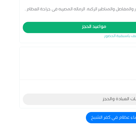
المفاصل والمناظير الركبه. الزماله المصريه فى جراحة العظام..
مواعيد الحجز
ف باسبقية الحضور
ات العيادة والحجز
باء عظام في كفر الشيخ