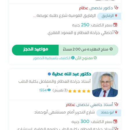
دكتور تخصص
عظام
الزقازيق القومية شارع طلبة عويضة
...
الزقازيق
250
سعر الكشف:
جنيه
أخصائي جراحة العظام و العمود الفقري
مواعيد الحجز
متاح النهاردة من 2:00 مساءً
مفتوح الآن
الكشف باسبقية الحضور
دكتور عبد الله عطية
أستاذ جراحة العظام والمفاصل بكلية الطب
جامعه الزقازيق إستشارى أول جراحة اليد و
(3 تقييم)
1554
الأعصاب الطرفيه رئيس قسم جراحة العظام
والمفاصل بكلية الطب ومستشفيات جامعه
أستاذ جامعي تخصص
عظام
الزقازيق
شارع التحرير أمام مستشفى أبوحماد
ابو حماد
المركزى
...
300
سعر الكشف:
جنيه