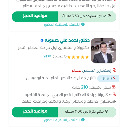
أستاذ جراحة العظام بكليه الطب جامعه الزقازيق استشاري
أول جراحة اليد و الأعصاب الطرفيه ماجستير جراحة العظام
دكتوراة جراحة العظام (إنجلترا) رئيس قسم جراحة العظام بكليه
مواعيد الحجز
متاح النهاردة من 5:30 مساءً
الطب جامعه الزقازيق سابقا
الكشف باسبقية الحضور
دكتور احمد علي حسونه
دكتوراة واستشاري اول جراحة العظام -قصر
العيني - جامعة القاهره
(1 تقييم)
91
إستشاري تخصص
عظام
شارع جمال عبدالناصر - امام رحبة ابوعيسي -
بلبيس
بجوار مركز د مؤنس عنبه
...
210
سعر الكشف:
جنيه
•دكتوراة جراحة العظام القصر العيني - جامعة القاهره
•استشاري جراحات ومناظير الركبه والكتف وجراحات اصابات
الملاعب . •استشاري جراحات تغيير مفاصل الركبه والفخد
مواعيد الحجز
متاح بكرة من 7:00 مساءً
الصناعيه الاوليه والمرتجعه . •استشاري جراحة العظام بتأمين
الكشف باسبقية الحضور
صحي مدينه نصر وتأمين صحي الهرم . •استشاري جراحة العظام