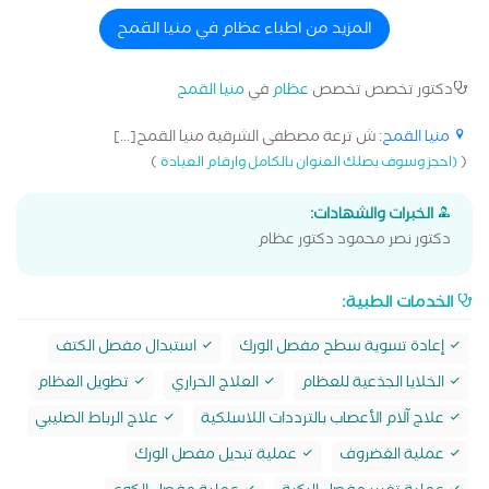
بمستشفي الهرم التخصصي . •استشاري جراحة العظام
بمستشفيات كليوباترا النيل بدراوي المعادي والكاتب بالدقي .
المزيد من اطباء عظام في منيا القمح
•استشاري جراحة العظام بمستشفي شفا التجمع الخامس و
تبارك التجمع الخامس.
دكتور تخصص تخصص
عظام
في
منيا القمح
منيا القمح
: ش ترعة مصطفى الشرقية منيا القمح[...]
)
(
(احجز وسوف يصلك العنوان بالكامل وارقام العيادة
الخبرات والشهادات:
دكتور نصر محمود دكتور عظام
الخدمات الطبية:
إعادة تسوية سطح مفصل الورك
استبدال مفصل الكتف
الخلايا الجذعية للعظام
العلاج الحراري
تطويل العظام
علاج آلام الأعصاب بالترددات اللاسلكية
علاج الرباط الصليبي
عملية الغضروف
عملية تبديل مفصل الورك