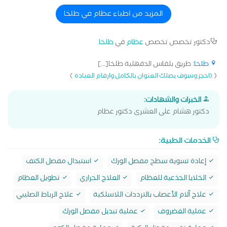
المزيد من اطباء عظام في طلخا
دكتور تخصص تخصص
عظام
في
طلخا
طلخا
: طريق بلقاس الدقهلية طلخا[...]
)
(
(احجز وسوف يصلك العنوان بالكامل وارقام العيادة
الخبرات والشهادات:
دكتور هشام على العشرى دكتور عظام
الخدمات الطبية:
إعادة تسوية سطح مفصل الورك
استبدال مفصل الكتف
الخلايا الجذعية للعظام
العلاج الحراري
تطويل العظام
علاج آلام الأعصاب بالترددات اللاسلكية
علاج الرباط الصليبي
عملية الغضروف
عملية تبديل مفصل الورك