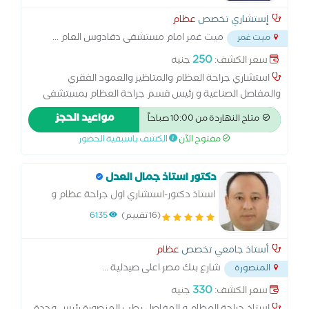
إستشاري تخصص
عظام
ميت غمر امام مستشفى دقادوس العام
...
ميت غمر
250
سعر الكشف:
جنيه
استشاري جراحة العظام والمتاظير والعمود الفقري
والمفاصل الصناعية و رئيس قسم جراحة العظام بمستشفى
زفتى العام
مواعيد الحجز
متاح النهاردة من 10:00 صباحاً
مفتوح الآن
الكشف باسبقية الحضور
دكتور استاذ جمال العدل
استاذ دكتور-استشاري اول جراحة عظام و
عظام الاطفال
(16 تقييم)
6135
أستاذ جامعي تخصص
عظام
شارع بنك مصر اعلى صيدلية
...
المنصورة
330
سعر الكشف:
جنيه