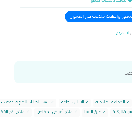
الكشف باسبقية الحضور
 طبيعي واصابات ملاعب في اشمون
اشمون
لاعب
الحجامة العلاجية
الشلل بأنواعه
تاهيل اصابات المخ والاعصاب 
نة الركبة
عرق النسا
علاج أمراض المفاصل
علاج الام الفقر