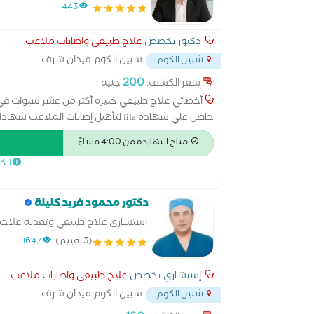
443
دكتور تخصص
علاج طبيعي واصابات ملاعب
شبين الكوم ميدان شرف
...
شبين الكوم
200
سعر الكشف:
جنيه
أخصائي علاج طبيعي خبيره أكثر من عشر سنوات في 
حاصل علي شهادة fifa لتأهيل إصابات الملاعب شهادات من FBI Nutrition electrro therapy Cupping Dry needing
متاح النهاردة من 4:00 مساءً
الك
دكتور محمود فريد كليلة
استشاري علاج طبيعي وتغذية علاجي
(3 تقييم)
1647
إستشاري تخصص
علاج طبيعي واصابات ملاعب
شبين الكوم ميدان شرف
...
شبين الكوم