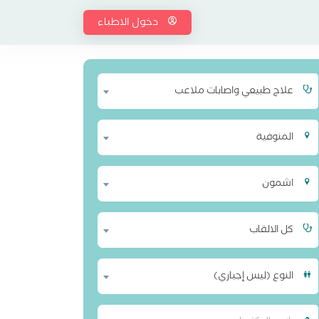
دخول الاطباء
علاج طبيعي واصابات ملاعب
المنوفية
اشمون
كل الالقاب
النوع (ليس إجباري)