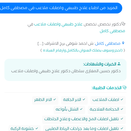
السكندري 2016 - 2023 - طبيب المنتخب المصري لكره السله
للشباب سابقا
المزيد من اطباء علاج طبيعي واصابات ملاعب في مصطفى كامل
دكتور تخصص تخصص
علاج طبيعي واصابات ملاعب
في
مصطفى كامل
مصطفى كامل
: ش احمد شوقى برج الاشراف [...]
)
(
(احجز وسوف يصلك العنوان بالكامل وارقام العيادة
الخبرات والشهادات:
دكتور حسين المغازى سلطان دكتور علاج طبيعي واصابات ملاعب
الخدمات الطبية:
اصابات الملاعب
الابر الجافة
الام الظهر
الحجامة العلاجية
الشلل بأنواعه
تاهيل اصابات المخ والاعصاب وعلاج الجلطات
تاهيل اصابات وما بعد جراحات الرباط الصليبي
خشونة الركبة