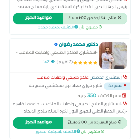
اخصائي العلاج الطبيعي و العمود الفقري واصابات الملاعب
رئيس الجهاز الطبي لقطاع كرة السلة بنادي راية معالج معتمد
بالعلاج اليدوي ـ جامعة شيفيلد بريطانيا معالج معتمد من
مواعيد الحجز
متاح النهاردة من 1:00 مساءً
مؤسسة موليجان - نيوزلاندا دبلومة الفيفا في الطب الرياضي
مفتوح الآن
الكشف بميعاد محدد
واصابات الملاعب معالج معتمد بالابر الجافة - بريطانيا معالج
معتمد لل kinetic control - معهد كوميرا بانجلترا معالج معتمد
للمفاصل و العظام - مؤسسة omta بريطانيا
دكتور محمد رضوان
-استشاري العلاج الطبيعي واصابات الملاعب -
جامعه القاهره - رئيس الجهاز الطبي للفريق
(2 تقييم)
1421
الاول لكره السله بنادي الاتحاد السكندري -
طبيب الفريق الاول لكره السله بنادي
إستشاري تخصص
علاج طبيعي واصابات ملاعب
شارع فوزي معاذ برج مستشفي سموحه
سموحة
الدولي
...
350
سعر الكشف:
جنيه
-استشاري العلاج الطبيعي واصابات الملاعب - جامعه القاهره
-رئيس الجهاز الطبي للفريق الاول لكره السله بنادي الاتحاد
السكندري - طبيب الفريق الاول لكره السله بنادي سموحه -
مواعيد الحجز
متاح النهاردة من 2:00 مساءً
خبره اكثر من عشره سنوات بمجال العلاج الطبيعي واصابات
مفتوح الآن
الكشف باسبقية الحضور
الملاعب - طبيب الفريق الاول لكره السله بنادي الاتحاد