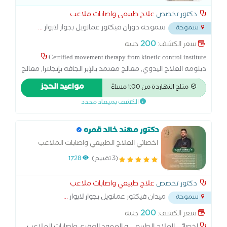
دكتور تخصص
علاج طبيعي واصابات ملاعب
سموحه دوران فيكتور عمانويل بجوار لابوار
...
سموحة
200
سعر الكشف:
جنيه
Certified movement therapy from kinetic control institute
دبلومه العلاج اليدوي, معالج معتمد بالإبر الجافه بإنجلترا, معالج
معتمد من معهد موليجان بنيوزلاندا,علاج اصابات العمود
مواعيد الحجز
متاح النهاردة من 1:00 مساءً
الفقري, علاج إصابات الأعصاب والشلل والجلطات
الكشف بميعاد محدد
دكتور مهند خالد قمره
اخصائي العلاج الطبيعي واصابات الملاعب
(3 تقييم)
1728
دكتور تخصص
علاج طبيعي واصابات ملاعب
ميدان فيكتور عمانويل بجوار لابوار
...
سموحة
200
سعر الكشف:
جنيه