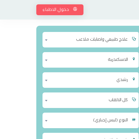
دخول الاطباء
علاج طبيعي واصابات ملاعب
الاسكندرية
رشدي
كل الالقاب
النوع (ليس إجباري)