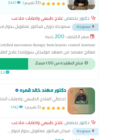
(33 تقييم)
5417
دكتور تخصص
علاج طبيعي واصابات ملاعب
سموحه دوران فيكتور عمانويل بجوار لابو
سموحة
200
سعر الكشف:
جنيه
معالج معتمد من معهد موليجان بنيوزلاندا,علاج اصاب
متاح النهاردة من 1:00 مساءً
الك
دكتور مهند خالد قمره
اخصائي العلاج الطبيعي واصابات الم
(3 تقييم)
1742
دكتور تخصص
علاج طبيعي واصابات ملاعب
ميدان فيكتور عمانويل بجوار لابوار
...
سموحة