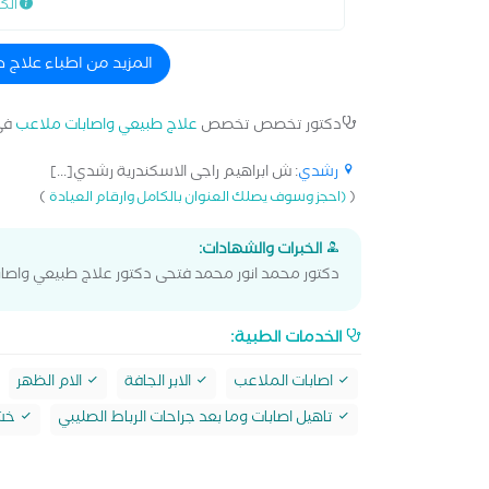
الك
المزيد من اطباء علاج
دكتور تخصص تخصص
علاج طبيعي واصابات ملاعب
في
رشدي
: ش ابراهيم راجى الاسكندرية رشدي[...]
)
(
(احجز وسوف يصلك العنوان بالكامل وارقام العيادة
الخبرات والشهادات:
دكتور محمد انور محمد فتحى دكتور علاج طبيعي واصا
الخدمات الطبية:
اصابات الملاعب
الابر الجافة
الام الظهر
تاهيل اصابات وما بعد جراحات الرباط الصليبي
خشو