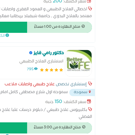
200
سعر الكشف:
جنيه
اخصائي العلاج الطبيعي و العمود الفقري واصابات ا
معتمد بالعلاج اليدوي ـ جامعة شيفيلد بريطانيا معال
متاح النهاردة من 1:00 مساءً
بانجلترا معالج معتمد للمفاصل و العظام - مؤسسة omta بريطانيا
الك
دكتور رامي فايز
استشاري العلاج الطبيعي
795
إستشاري تخصص
علاج طبيعي واصابات ملاعب
سموحه اول شارع مصطفى كامل امام كب
سموحة
150
سعر الكشف:
جنيه
الغضلي
متاح النهاردة من 3:00 مساءً