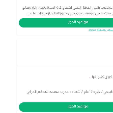
لملاعب رئيس الجهاز الطبي لقطاع كرة السلة بنادي راية معالج
ج معتمد من مؤسسة موليجان - نيوزلاندا دبلومة الفيفا في
الطب الرياضي واصابات الملاعب معالج معتمد بالابر الجافة - بريطانيا معالج معتمد لل kinetic control - معهد كوميرا
مواعيد الحجز
شف بميعاد محدد
ري كليوباترا
...
بكليريوس علاج طبيعي / دبلوم درسات عليا علاج طبيعي / خبره 17عام / شهاده مدرب معتمد للتحكم الحركي
مواعيد الحجز