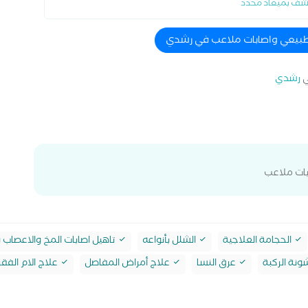
شف بميعاد محدد
 طبيعي واصابات ملاعب في رشدي
رشدي
بات ملاعب
الحجامة العلاجية
الشلل بأنواعه
تاهيل اصابات المخ والاعصاب 
نة الركبة
عرق النسا
علاج أمراض المفاصل
علاج الام الفقر