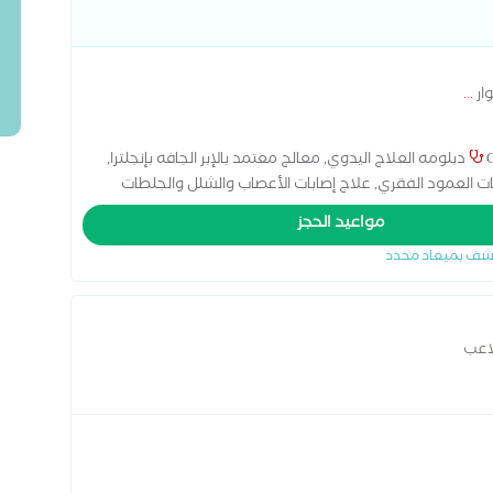
ار
...
Certified movement therapy from kinetic control institute دبلومه العلاج اليدوي, معالج معتمد بالإبر الجافه بإنجلترا,
ات العمود الفقري, علاج إصابات الأعصاب والشلل والجلطات
مواعيد الحجز
شف بميعاد محدد
لاعب