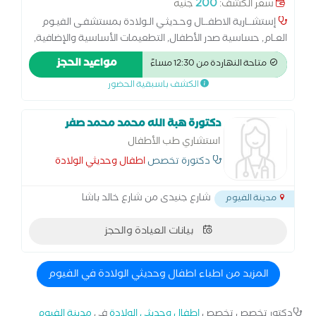
200
سعر الكشف:
جنيه
إستشــارية الاطفــال وحـديثـي الـولادة بمستشفـى الفيـوم
العـام, حساسية صدر الأطفال, التطعيمات الأساسية والإضافية,
النزلة المعوية, متابعة النمو, متابعة الرضاعة, الربو الشعبي,
مواعيد الحجز
متاحة النهاردة من 12:30 مساءً
امراض المناعة, منظار الاذن
الكشف باسبقية الحضور
دكتورة هبة الله محمد محمد صفر
استشاري طب الأطفال
دكتورة تخصص
اطفال وحديثي الولادة
شارع جنيدى من شارع خالد باشا
مدينة الفيوم
بيانات العيادة والحجز
المزيد من اطباء اطفال وحديثي الولادة في الفيوم
دكتور تخصص تخصص
اطفال وحديثي الولادة
في
مدينة الفيوم