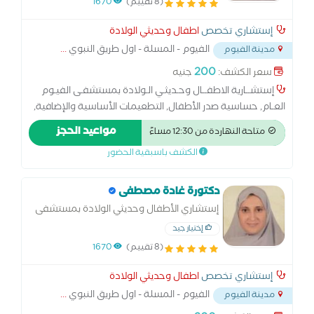
(8 تقييم)
1670
إستشاري تخصص
اطفال وحديثي الولادة
الفيوم - المسلة - اول طريق النبوي
...
مدينة الفيوم
200
سعر الكشف:
جنيه
إستشــارية الاطفــال وحـديثـي الـولادة بمستشفـى الفيـوم
العـام, حساسية صدر الأطفال, التطعيمات الأساسية والإضافية,
النزلة المعوية, متابعة النمو, متابعة الرضاعة, الربو الشعبي,
مواعيد الحجز
متاحة النهاردة من 12:30 مساءً
امراض المناعة, منظار الاذن
الكشف باسبقية الحضور
دكتورة غادة مصطفى
إستشاري الأطفال وحديثي الولادة بمستشفى
الفيوم العام
إختيار جيد
(8 تقييم)
1670
إستشاري تخصص
اطفال وحديثي الولادة
الفيوم - المسلة - اول طريق النبوي
...
مدينة الفيوم