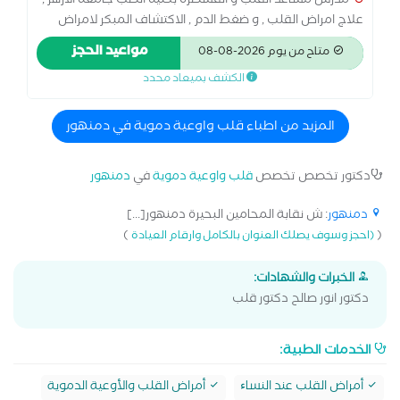
مدرس مساعد القلب و القسطره بكليه الطب جامعه الأزهر ,
علاج امراض القلب , و ضغط الدم , الاكتشاف المبكر لامراض
القلب و الشرايين , علاج امراض الشرايين التاجيه , الفحص
مواعيد الحجز
متاح من يوم 2026-08-08
الاكلينيكي و اشعه الايكو , و رسم القلب
الكشف بميعاد محدد
المزيد من اطباء قلب واوعية دموية في دمنهور
دكتور تخصص تخصص
قلب واوعية دموية
في
دمنهور
دمنهور
: ش نقابة المحامين البحيرة دمنهور[...]
)
(
(احجز وسوف يصلك العنوان بالكامل وارقام العيادة
الخبرات والشهادات:
دكتور انور صالح دكتور قلب
الخدمات الطبية:
أمراض القلب عند النساﺀ
أمراض القلب والأوعية الدموية