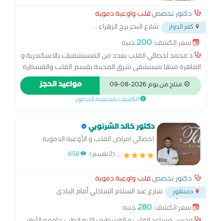
دكتور تخصص
قلب واوعية دموية
شارع البحر برج الزهراء
...
كفر الدوار
200
سعر الكشف:
جنيه
د محمد اخصائي القلب بعدد من المستشفيات بالاسكندرية و
القاهرة منها مستشفى شرق المدينة بقسم القلب والقسطرة
و ايضا بمستشفي ICC للقلب بسموحة و يعمل ايضا بمعهد
مواعيد الحجز
متاح من يوم 2026-08-09
القلب القومى بالقاهرة
الكشف باسبقية الحضور
دكتور خالد الشرنوبي
اخصائي امراض القلب و الأوعيه الدموية
(2 تقييم)
658
دكتور تخصص
قلب واوعية دموية
شارع عبد السلام الشاذلي أمام النادى
دمنهور
الإجتماعي أمام مدخل فتح الله الجديد
...
280
سعر الكشف:
جنيه