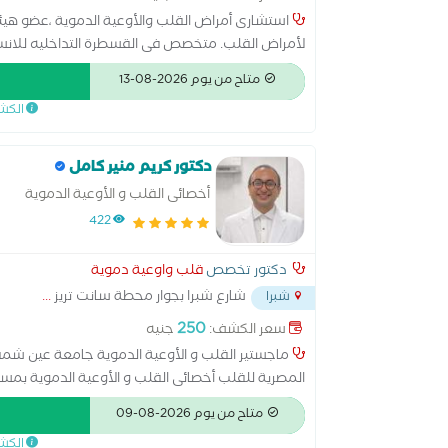
استشارى أمراض القلب والأوعية الدموية ،عضو هيئ
داخل الشريان التاجى بمنظار الموجات الصوتيه
متاح من يوم 2026-08-13
الكش
دكتور كريم منير كامل
أخصائى القلب و الأوعية الدموية
422
دكتور تخصص
قلب واوعية دموية
شارع شبرا بجوار محطة سانت تريز
...
شبرا
250
سعر الكشف:
جنيه
ماجستير القلب و الأوعية الدموية جامعة عين شمس 
المصرية للقلب أخصائى القلب و الأوعية الدموية بمس
بمستشفى عين شمس العام خبرة أكثر من 10 سنوات
متاح من يوم 2026-08-09
الكش