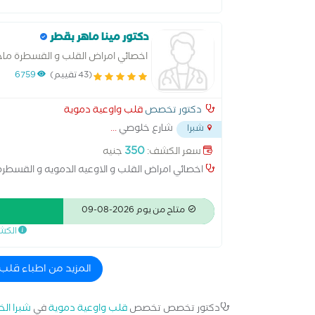
دكتور مينا ماهر بقطر
اخصائي امراض القلب و القسطرة ماجس
(43 تقييم)
6759
دكتور تخصص
قلب واوعية دموية
شارع خلوصي
...
شبرا
350
سعر الكشف:
جنيه
اخصائي امراض القلب و الاوعيه الدمويه و القسطر
متاح من يوم 2026-08-09
الكش
المزيد من اطباء قلب
دكتور تخصص تخصص
قلب واوعية دموية
في
شبرا الخ