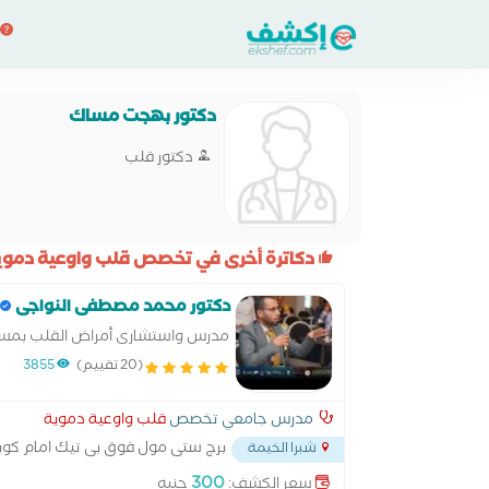
دكتور بهجت مساك
دكتور قلب
دكاترة أخرى في تخصص قلب واوعية دموي
دكتور محمد مصطفى النواجى
مدرس واستشارى أمراض القلب بم
قسطرة اكادمية القلب والصدر بالعبا
(20 تقييم)
3855
مدرس جامعي تخصص
قلب واوعية دموية
برج ستى مول فوق بى تيك امام كوب
شبرا الخيمة
300
سعر الكشف:
جنيه