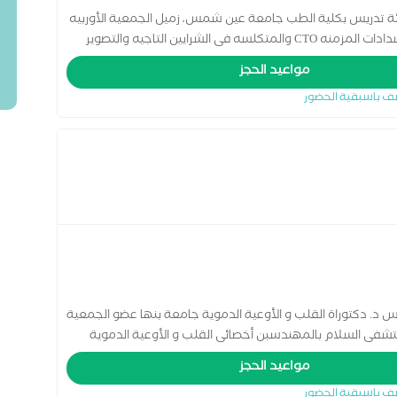
ة تدريس بكلية الطب جامعة عين شمس، زميل الجمعية الأوربيه
لأمراض القلب. متخصص فى القسطرة التداخليه للانسدادات المزمنه CTO والمتكلسه فى الشرايين التاجيه والتصوير
مواعيد الحجز
ف باسبقية الحضور
د. دكتوراة القلب و الأوعية الدموية جامعة بنها عضو الجمعية
تشفى السلام بالمهندسبن أخصائى القلب و الأوعية الدموية
مواعيد الحجز
ف باسبقية الحضور