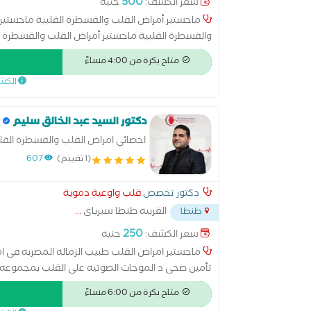
500
سعر الكشف:
جنيه
ماجستير أمراض القلب والقسطرة القلبية ماجستير 
والقسطرة القلبية ماجستير أمراض القلب والقسطرة ا
الأوروبية لأمراض القلب
متاح بكرة من 4:00 مساءً
الكش
دكتور السيد عبد الخالق سليم
اخصائي امراض القلب والقسطرة الق
(1 تقييم)
607
دكتور تخصص
قلب واوعية دموية
الغربيه طنطا سبرباى
...
طنطا
250
سعر الكشف:
جنيه
ماجستير امراض القلب طبيب الزماله المصريه فى 
تأمين صحى د الموجات الصوتيه على القلب بمجموعه 
امراض القلب بمستشفى المقطم التخصصى
متاح بكرة من 6:00 مساءً