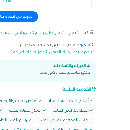
الكش
المزيد من اطباء 
دكتور تخصص تخصص
قلب واوعية دموية
في
سمنود
سمنود
: ميدان النحاس الغربية سمنود[...]
)
(
(احجز وسوف يصلك العنوان بالكامل وارقام العيادة
الخبرات والشهادات:
دكتور حامد يوسف دكتور قلب
الخدمات الطبية:
أمراض القلب عند النساﺀ
أمراض القلب والأوعية 
اضطرابات نبض القلب
اعتلال عضلة القلب
حالات المعقدة لامراض القلب
رسم القلب الطب