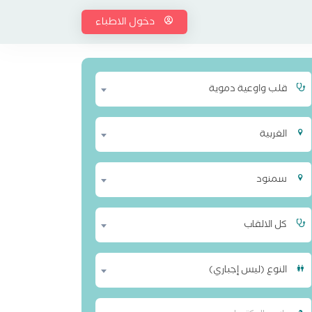
دخول الاطباء
قلب واوعية دموية
الغربية
سمنود
كل الالقاب
النوع (ليس إجباري)