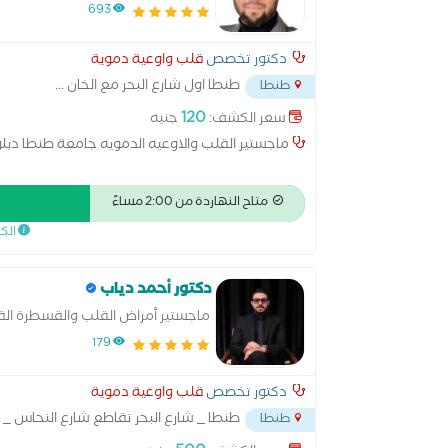
693
دكتور تخصص
قلب واوعية دموية
طنطا اول شارع البحر مع الخان
...
طنطا
120
سعر الكشف:
جنيه
ماجستير القلب والاوعيه الدمويه جامعة طنطا دب
متاح النهاردة من 2:00 مساءً
الك
دكتور أحمد دياب
ماجستير أمراض القلب والقسطرة الق
179
دكتور تخصص
قلب واوعية دموية
طنطا _ شارع البحر تقاطع شارع النحاس _ 
طنطا