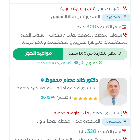
دكتور تخصص
قلب واوعية دموية
المنصورة ش قناة السويس
...
المنصورة
300
سعر الكشف:
جنيه
سنوات التخصص بمعهد القلب 7 سنوات + سنوات الخبرة
بمستشفيات كليوباترا الشروق و مستشفيات ويلكير للرعاية
الصحية و مستشفي الخير و مستشفي السلاب و مركز النخبة
مواعيد الحجز
متاح النهاردة من 1:00 مساءً
للقلب و الرعاية و مركز المنصورة الطبي و مستشفي الدلتا
مفتوح الآن
الكشف بميعاد محدد
دكتور خالد عصام محفوظ
أستشاري و دكتوراه القلب والقسطرة جامعه
المنصورة
(3 تقييم)
2032
إستشاري تخصص
قلب واوعية دموية
المنصوره ميدان محطة القطار برج
...
المنصورة
320
سعر الكشف:
جنيه