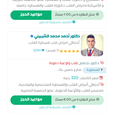
استشاري و دكتوره القلب و القسطره عضو الجمعية الاوربيه
و الأمريكية لامراض القلب دكتوراه القلب والقسطره جامعه
المنصوره قسطره القلب التشخيصيه والعلاجيه ً وتركيب
مواعيد الحجز
متاح النهاردة من 7:00 مساءً
منظمات القلب الصناعيه و علاج امراض القلب والضغط والسكر
الكشف باسبقية الحضور
دكتور أحمد محمد الشربيني
أخصائي امراض قلب قسطرة القلب
التشخيصية والعلاجية.
(7 تقييم)
3290
دكتور تخصص
قلب واوعية دموية
شارع حسين بك
...
المنصورة
320
سعر الكشف:
جنيه
أخصائي أمراض القلب والقسطرة التشخيصية والعلاجية،
ماجستير القلب والأوعية الدموية، عضو الجمعية المصرية
لأمراض القلب، عضو الجمعية الأوربية لأمراض القلب، أخصائي
مواعيد الحجز
متاح النهاردة من 6:00 مساءً
أمراض القلب والقسطرة التشخيصية والعلاجية، الكشف برسم
الكشف باسبقية الحضور
القلب وأشعة إيكو.