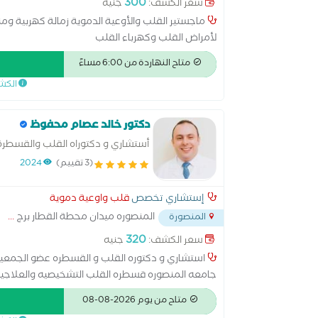
300
سعر الكشف:
جنيه
ماجستير القلب والأوعية الدموية زمالة كهربية و
لأمراض القلب وكهرباء القلب
متاح النهاردة من 6:00 مساءً
الكش
دكتور خالد عصام محفوظ
أستشاري و دكتوراه القلب والقسطرة
(3 تقييم)
2024
إستشاري تخصص
قلب واوعية دموية
المنصوره ميدان محطة القطار برج
...
المنصورة
320
سعر الكشف:
جنيه
استشاري و دكتوره القلب و القسطره عضو الجمعية ا
جامعه المنصوره قسطره القلب التشخيصيه والعلاجيه 
والضغط والسكر
متاح من يوم 2026-08-08