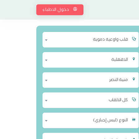
دخول الاطباء
قلب واوعية دموية
الدقهلية
منية النصر
كل الالقاب
النوع (ليس إجباري)