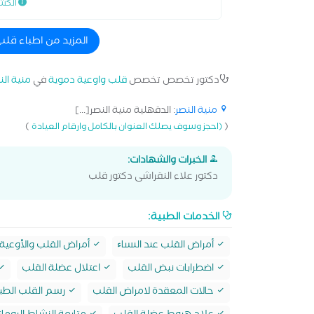
الكش
المزيد من اطباء قلب
دكتور تخصص تخصص
قلب واوعية دموية
في
منية الن
منية النصر
: الدقهلية منية النصر[...]
)
(
(احجز وسوف يصلك العنوان بالكامل وارقام العيادة
الخبرات والشهادات:
دكتور علاء النقراشى دكتور قلب
الخدمات الطبية:
أمراض القلب عند النساﺀ
أمراض القلب والأوعية 
اضطرابات نبض القلب
اعتلال عضلة القلب
حالات المعقدة لامراض القلب
رسم القلب الطب