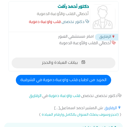
الطب جامعة الزقازيق. استشاري قلب وقسطرة بمركز الحياة
دكتور أحمد رأفت
للقلب في سموحة إسكندرية. حاصل على دبلومة في تخطيط
أخصائي القلب والأوعية الدموية
صدى القلب (الإيكو) عبر الصدر من جامعة فيينا للطب الموثقة
من الهيئة النمساوية لأمراض القلب. زمالة قسطرة الشرايين
دكتور تخصص
قلب واوعية دموية
التاجية المعقدة - جامعة أوساكا - اليابان. زمالة قسطرة
الشرايين التاجية - جامعة يونسي - كوريا الجنوبية. عضو في
امام مستشفي العبور
الزقازيق
الجمعية المصرية لأمراض القلب. عضو في الجمعية الأوروبية
أخصائي القلب والأوعية الدموية
لأمراض القلب. عضو في الجمعية الأوروبية لطب القلب التدخلي
والأوعية الدموية والتصوير القلبي الوعائي.
بيانات العيادة والحجز
المزيد من اطباء قلب واوعية دموية في الشرقية
دكتور تخصص تخصص
قلب واوعية دموية
في
الزقازيق
الزقازيق
: ش المشير احمد اسماعيل[...]
)
(
(احجز وسوف يصلك العنوان بالكامل وارقام العيادة