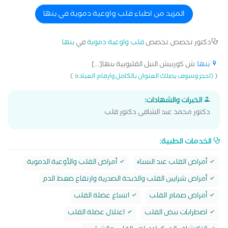
المزيد من اطباء قلب واوعية دموية في بنها
دكتور تخصص تخصص
قلب واوعية دموية
في
بنها
بنها
: ش كورنيش النيل القليوبية بنها[...]
)
(
(احجز وسوف يصلك العنوان بالكامل وارقام العيادة
الخبرات والشهادات:
دكتور محمد عبد الشافى دكتور قلب
الخدمات الطبية:
أمراض القلب عند النساﺀ
أمراض القلب والأوعية الدموية
أمراض شرايين القلب والذبحة الصدرية وارتقاع ضغط الدم
أمراض صمام القلب
اتساع عضلة القلب
اضطرابات نبض القلب
اعتلال عضلة القلب