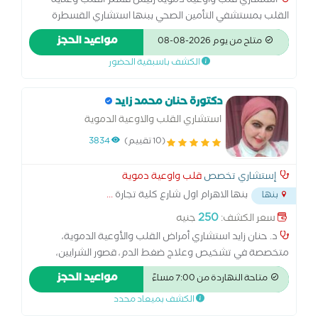
استشاري قلب واوعية دموية رئيس قسم القلب وعناية
القلب بمستشفي التأمين الصحي ببنها استشاري القسطرة
القلبية
مواعيد الحجز
متاح من يوم 2026-08-08
الكشف باسبقية الحضور
دكتورة حنان محمد زايد
استشاري القلب والاوعية الدموية
(10 تقييم)
3834
إستشاري تخصص
قلب واوعية دموية
بنها الاهرام اول شارع كلية تجارة
...
بنها
250
سعر الكشف:
جنيه
د. حنان زايد استشاري أمراض القلب والأوعية الدموية،
متخصصة في تشخيص وعلاج ضغط الدم، قصور الشرايين،
اضطرابات النبض والدوالي. أقدم رعاية دقيقة بأسلوب إنساني
مواعيد الحجز
متاحة النهاردة من 7:00 مساءً
يطمئن المريض قبل العلاج. 20 سنه خبرة مستمعه ممتازه
الكشف بميعاد محدد