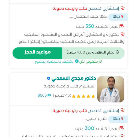
إستشاري تخصص
قلب واوعية دموية
بنها خلف استقبال
...
بنها
350
سعر الكشف:
جنيه
دكتوراه و استشارى أمراض القلب و القسطره العلاجيه
والحالات الحرجه زميل للكليه الملكيه بجلاسكو( إنجلترا) عضو
الجمعيه الاوروبيه للقسطره العلاجيه عضو الجمعيه الاوروبيه
مواعيد الحجز
متاح النهاردة من 4:00 مساءً
لأبحاث الجلطات عضو كلية القلب الامريكيه
مفتوح الآن
الكشف باسبقية الحضور
دكتور مجدي السعدني
استشاري قلب واوعية دموية
(43 تقييم)
8563
إستشاري تخصص
قلب واوعية دموية
شارع جميل
...
بنها
300
سعر الكشف:
جنيه