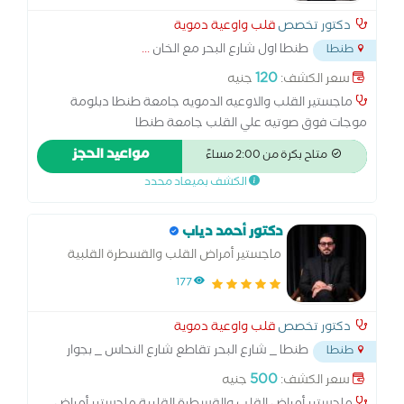
دكتور تخصص
قلب واوعية دموية
طنطا اول شارع البحر مع الخان
...
طنطا
120
سعر الكشف:
جنيه
ماجستير القلب والاوعيه الدمويه جامعة طنطا دبلومة
موجات فوق صوتيه علي القلب جامعة طنطا
مواعيد الحجز
متاح بكرة من 2:00 مساءً
الكشف بميعاد محدد
دكتور أحمد دياب
ماجستير أمراض القلب والقسطرة القلبية
177
دكتور تخصص
قلب واوعية دموية
طنطا _ شارع البحر تقاطع شارع النحاس _ بجوار
طنطا
ديوان عام المحافظة
...
500
سعر الكشف:
جنيه