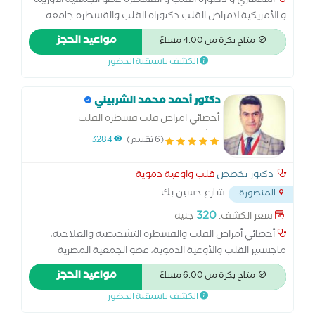
استشاري و دكتوره القلب و القسطره عضو الجمعية الاوربيه
و الأمريكية لامراض القلب دكتوراه القلب والقسطره جامعه
المنصوره قسطره القلب التشخيصيه والعلاجيه ً وتركيب
مواعيد الحجز
متاح بكرة من 4:00 مساءً
منظمات القلب الصناعيه و علاج امراض القلب والضغط والسكر
الكشف باسبقية الحضور
دكتور أحمد محمد الشربيني
أخصائي امراض قلب قسطرة القلب
التشخيصية والعلاجية.
(6 تقييم)
3284
دكتور تخصص
قلب واوعية دموية
شارع حسين بك
...
المنصورة
320
سعر الكشف:
جنيه
أخصائي أمراض القلب والقسطرة التشخيصية والعلاجية،
ماجستير القلب والأوعية الدموية، عضو الجمعية المصرية
لأمراض القلب، عضو الجمعية الأوربية لأمراض القلب، أخصائي
مواعيد الحجز
متاح بكرة من 6:00 مساءً
أمراض القلب والقسطرة التشخيصية والعلاجية، الكشف برسم
الكشف باسبقية الحضور
القلب وأشعة إيكو.