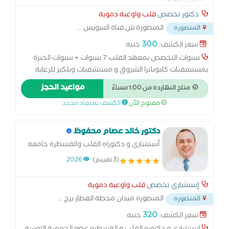
دكتور تخصص
قلب واوعية دموية
المنصورة ش قناة السويس
...
المنصورة
300
سعر الكشف:
جنيه
سنوات التخصص بمعهد القلب 7 سنوات + سنوات الخبرة
بمستشفيات كليوباترا الشروق و مستشفيات ويلكير للرعاية
الصحية و مستشفي الخير و مستشفي السلاب و مركز النخبة
مواعيد الحجز
متاح النهاردة من 1:00 مساءً
للقلب و الرعاية و مركز المنصورة الطبي و مستشفي الدلتا
مفتوح الآن
الكشف بميعاد محدد
دكتور خالد عصام محفوظ
أستشاري و دكتوراه القلب والقسطرة جامعه
المنصورة
(3 تقييم)
2026
إستشاري تخصص
قلب واوعية دموية
المنصوره ميدان محطة القطار برج
...
المنصورة
320
سعر الكشف:
جنيه