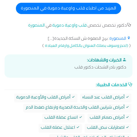
المزيد من اطباء قلب واوعية دموية في المنصورة
دكتور تخصص تخصص
قلب واوعية دموية
في
المنصورة
المنصورة
: برج الصفوة ش السكة الجديدة[...]
)
(
(احجز وسوف يصلك العنوان بالكامل وارقام العيادة
الخبرات والشهادات:
دكتور نادر الشحات دكتور قلب
الخدمات الطبية:
أمراض القلب عند النساﺀ
أمراض القلب والأوعية الدموية
أمراض شرايين القلب والذبحة الصدرية وارتقاع ضغط الدم
أمراض صمام القلب
اتساع عضلة القلب
اضطرابات نبض القلب
اعتلال عضلة القلب