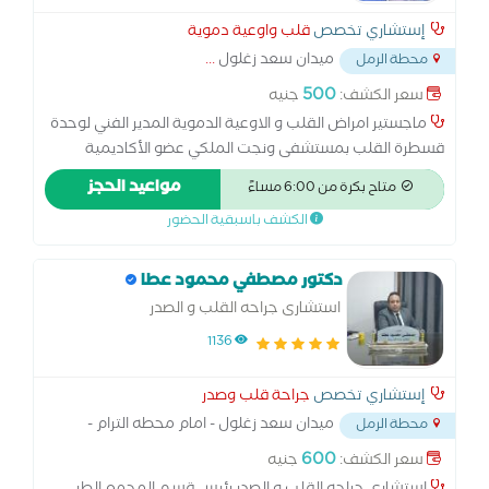
الملكي
إستشاري تخصص
قلب واوعية دموية
ميدان سعد زغلول
...
محطة الرمل
500
سعر الكشف:
جنيه
ماجستير امراض القلب و الاوعية الدموية المدير الفني لوحدة
قسطرة القلب بمستشفى ونجت الملكي عضو الأكاديمية
الطبية العسكرية مدرس بامراض القلب بالأكاديمية الطبية
مواعيد الحجز
متاح بكرة من 6:00 مساءً
العسكرية عضو الجمعية المصرية و الأوروبية لامراض القلب
الكشف باسبقية الحضور
دكتور مصطفي محمود عطا
استشارى جراحه القلب و الصدر
1136
إستشاري تخصص
جراحة قلب وصدر
ميدان سعد زغلول - امام محطه الترام -
محطة الرمل
محطه الرمل
...
600
سعر الكشف:
جنيه