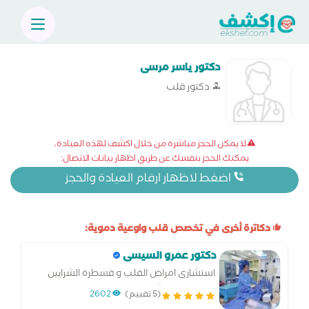
دكتور ياسر مرسى
دكتور قلب
لا يمكن الحجز مباشرة من خلال اكشف لهذه العيادة،
يمكنك الحجز بنفسك عن طريق اظهار بيانات الاتصال:
اضغط لاظهار ارقام العيادة والحجز
دكاترة أخرى في تخصص قلب واوعية دموية:
دكتور عمرو السيسى
استشارى امراض القلب و قسطرة الشرايين
التاجية بمستشفيات القوات المسلحة المدير
(5 تقييم)
2602
الفني لوحدة قسطرة القلب بمستشفى ونجت