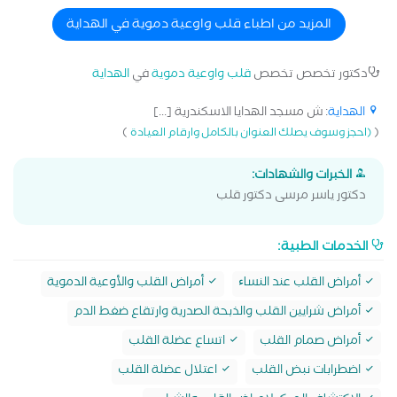
المزيد من اطباء قلب واوعية دموية في الهداية
دكتور تخصص تخصص
قلب واوعية دموية
في
الهداية
الهداية
: ش مسجد الهدايا الاسكندرية [...]
)
(
(احجز وسوف يصلك العنوان بالكامل وارقام العيادة
الخبرات والشهادات:
دكتور ياسر مرسى دكتور قلب
الخدمات الطبية:
أمراض القلب عند النساﺀ
أمراض القلب والأوعية الدموية
أمراض شرايين القلب والذبحة الصدرية وارتقاع ضغط الدم
أمراض صمام القلب
اتساع عضلة القلب
اضطرابات نبض القلب
اعتلال عضلة القلب