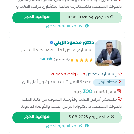
استشارى جراحه القلب و الصدر رئيس قسم المجمع الطبى
بالقوات المسلحه بالاسكندرية سابقا استشارى جراحه القلب و
الصدر بمستشفيات القوات المسلحه *دكتوراه جراحه القلب و
مواعيد الحجز
متاح من يوم 2026-08-11
الصدر - القصر العينى بالقاهره *مدرس جراحه القلب و الصدر
الكشف باسبقية الحضور
بالاكاديمية الطبيه العسكريه متخصص في جراحات الشرايين
التاجيه بالقلب النابض * ⁠تغيير صمامات القلب عن طريق المنظار -
التدخل المحدود * ⁠جراحات تمدد و انسلاخ الشريان الاورطى *
دكتور محمود الزيني
⁠جراحه العيوب الخلقيه للكبار * ⁠جراحات الصدر و الرئه * ⁠جراحات
استشاري امراض القلب و قسطرة الشرايين
الصدر بالمنظار - التدخل المحدود
التاجيه بمستشفيات القوات المسلحه
(8 تقييم)
1901
إستشاري تخصص
قلب واوعية دموية
محطة الرمل شارع سعد زغلول أعلى البن
محطة الرمل
البرازيلي
...
300
سعر الكشف:
جنيه
ماجستير أمراض القلب والأوعية الدموية من كلية الطب
بالقوات المسلحه د.دكتوراه امراض القلب والأوعية الدموية
عضو الأكاديمية الطبيه العسكريه عضو الجمعيه الاوروبيه
مواعيد الحجز
متاح من يوم 2026-08-13
لامراض القلب
الكشف باسبقية الحضور