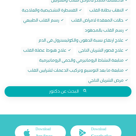
الاكتشاف المبكر لامراض القلب والشرايين
التهاب بطانة القلب
القسطرة التشخيصية والعلاجية
حالات المعقدة لامراض القلب
رسم القلب الطبيعي
رسم القلب بالمجهود
علاج ارتفاع نسبة الدهون والكوليسترول فى الدم
علاج قصور الشريان التاجى
علاج هبوط عضلة القلب
متابعة النشاط الروماتيزمي والحمى الروماتيزمية
متابعة ما بعد التوسيع وتركيب الدعمات لشرايين القلب
مرض الشريان التاجي
البحث عن دكتور
Download
Download
App Store
Google play