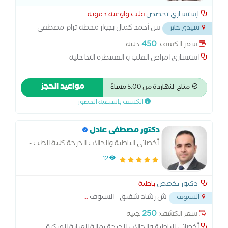
إستشاري تخصص
قلب واوعية دموية
ش أحمد كمال بجوار محطه ترام مصطفى
سيدي جابر
كامل (على الترام مباشرة)
...
450
سعر الكشف:
جنيه
استشاري امراض القلب و القسطره التداخلية
مواعيد الحجز
متاح النهاردة من 5:00 مساءً
الكشف باسبقية الحضور
دكتور مصطفى عادل
أخصائي الباطنة والحالات الحرجة كلية الطب -
جامعة الاسكندرية متابعة الضغط والسكري
12
أمراض القلب والكلى والصدر
دكتور تخصص
باطنة
ش رشاد شفيق - السيوف
...
السيوف
250
سعر الكشف:
جنيه