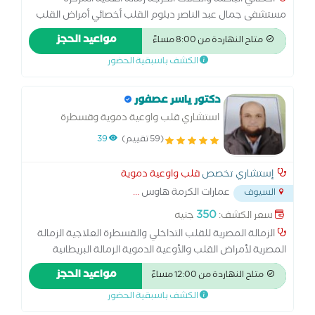
أخصائي الباطنة والحالات الحرجة زمالة العناية المركزة
مستشفى جمال عبد الناصر دبلوم القلب أخصائي أمراض القلب
كلية الطب - جامعة الاسكندرية متابعة الضغط والسكري
مواعيد الحجز
متاح النهاردة من 8:00 مساءً
أمراض القلب والكلى والأمراض الصدرية الكشف بالسونار يوجد
الكشف باسبقية الحضور
رسم قلب
دكتور ياسر عصفور
استشاري قلب واوعية دموية وقسطرة
علاجية
(59 تقييم)
39
إستشاري تخصص
قلب واوعية دموية
عمارات الكرمة هاوس
...
السيوف
350
سعر الكشف:
جنيه
الزمالة المصرية للقلب التداخلي والقسطرة العلاجية الزمالة
المصرية لأمراض القلب والأوعية الدموية الزمالة البريطانية
لأمراض الباطنة والقلب جامعة رويال لندن المملكة المتحدة
مواعيد الحجز
متاح النهاردة من 12:00 مساءً
بريطانيا دبلوم القلب الوقائي للوقاية
الكشف باسبقية الحضور