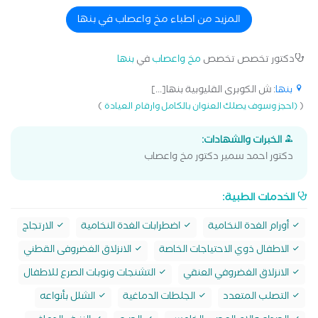
المزيد من اطباء مخ واعصاب في بنها
دكتور تخصص تخصص
مخ واعصاب
في
بنها
بنها
: ش الكوبرى القليوبية بنها[...]
)
(
(احجز وسوف يصلك العنوان بالكامل وارقام العيادة
الخبرات والشهادات:
دكتور احمد سمير دكتور مخ واعصاب
الخدمات الطبية:
أورام الغدة النخامية
اضطرابات الغدة النخامية
الارتجاج
الاطفال ذوي الاحتياجات الخاصة
الانزلاق الغضروفى القطني
الانزلاق الغضروفي العنقي
التشنجات ونوبات الصرع للاطفال
التصلب المتعدد
الجلطات الدماغية
الشلل بأنواعه