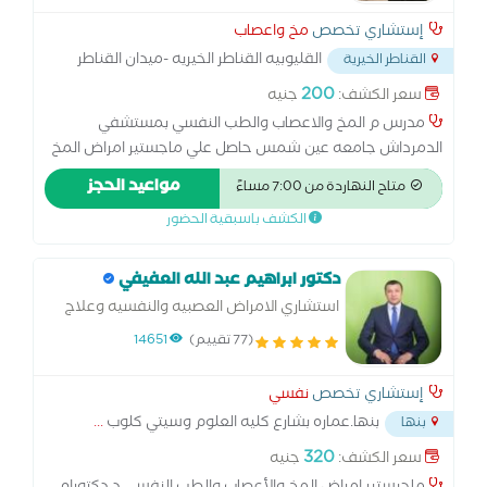
إستشاري تخصص
مخ واعصاب
القليوبيه القناطر الخيريه -ميدان القناطر
القناطر الخيرية
بجوار مكتبه غريب وحلواني شهاب الدين
...
200
سعر الكشف:
جنيه
مدرس م المخ والاعصاب والطب النفسي بمستشفي
الدمرداش جامعه عين شمس حاصل علي ماجستير امراض المخ
والاعصاب والطب النفسي بجامعه عين شمس حاصل علي درجه
مواعيد الحجز
متاح النهاردة من 7:00 مساءً
الاولي من دكتوراه المخ والاعصاب والطب النفسي بجامعه عين
الكشف باسبقية الحضور
شمس
دكتور ابراهيم عبد الله العفيفي
استشاري الامراض العصبيه والنفسيه وعلاج
الادمان
(77 تقييم)
14651
إستشاري تخصص
نفسي
بنها.عماره بشارع كليه العلوم وسيتي كلوب
...
بنها
320
سعر الكشف:
جنيه