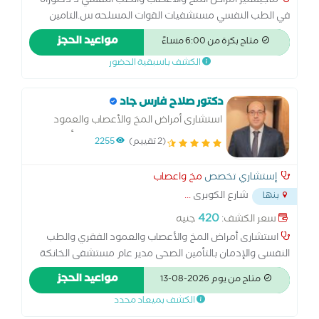
ماجيستير امراض المخ والأعصاب والطب النفسي د دكتوراه
في الطب النفسي مستشفيات القوات المسلحه س.التامين
الصحي.مدير مركز اختيارك للطب النفسي وعلاج الادمان
مواعيد الحجز
متاح بكرة من 6:00 مساءً
الكشف باسبقية الحضور
دكتور صلاح فارس جاد
استشارى أمراض المخ والأعصاب والعمود
الفقري والطب النفسى والإدمان بالتأمين
(2 تقييم)
2255
الصحى مدير عام مستشفى الخانكة للصحة
النفسية وعلاج الادمان
إستشاري تخصص
مخ واعصاب
شارع الكوبرى
...
بنها
420
سعر الكشف:
جنيه
استشارى أمراض المخ والأعصاب والعمود الفقري والطب
النفسى والإدمان بالتأمين الصحى مدير عام مستشفى الخانكة
للصحة النفسية وعلاج الادمان
مواعيد الحجز
متاح من يوم 2026-08-13
الكشف بميعاد محدد