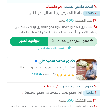
أستاذ جامعي تخصص
مخ واعصاب
طنطا: المعرض برج القبطان الدور الثاني
...
طنطا
400
سعر الكشف:
جنيه
استشارى المخ والاعصاب والعمودالفقري والطب النفسي
وعلاج الإدمان. أستاذ مساعد طب المخ والاعصاب والطب
النفسى والادمان بكلية طب طنطا والمستشفيات الجامعية
مواعيد الحجز
متاح النهاردة من 5:00 مساءً
ومركز الطب النفسى وأمراض وجراحة المخ والاعصاب بجامعة
الكشف باسبقية الحضور
طنطا .
دكتور محمد سعيد علي
استشاري طب المخ والاعصاب والطب النفسي
ومدرس بكليه طب طنطا
(2 تقييم)
2223
مدرس جامعي تخصص
مخ واعصاب
اول شارع عثمان محمد من شارع المديرية
...
طنطا
350
سعر الكشف:
جنيه