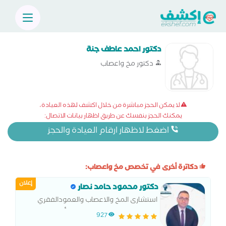
دكتور احمد عاطف جنة
دكتور مخ واعصاب
لا يمكن الحجز مباشرة من خلال اكشف لهذه العيادة،
يمكنك الحجز بنفسك عن طريق اظهار بيانات الاتصال:
اضغط لاظهار ارقام العيادة والحجز
دكاترة أخرى في تخصص مخ واعصاب:
إعلان
دكتور محمود حامد نصار
استشارى المخ والاعصاب والعمودالفقري
والطب النفسي وعلاج الإدمان. أستاذ مساعد
927
المخ والاعصاب بجامعة طنطا