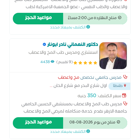
دكتوراة و استشاري طب المخ والاعصاب -ماجستير طب المخ
والاعصاب والطب النفسي -عضو الجمعية الاميركية لطب
الاعصاب وعضو الجمعية العالمية للشلل الرعاش و الحركات
مواعيد الحجز
متاح النهاردة من 2:00 مساءً
اللاإرادية-مدرس بكلية طب طنطا
الكشف بميعاد محدد
دكتور النعماني نادر ابونار
استشاري ومدرس طب المخ والاعصاب
والعمود الفقري والطب النفسي
(9 تقييم)
4438
مدرس جامعي تخصص
مخ واعصاب
اول شارع البحر مع شارع الخان
...
طنطا
350
سعر الكشف:
جنيه
مدرس طب المخ والاعصاب بمستشفي الحسين الجامعي
جامعة الازهر نقدم خدمة متكامله لمرضي المخ والاعصاب
والطب النفسي( كشف رسم عصب رسم مخ سونار حقن
مواعيد الحجز
متاح من يوم 2026-08-08
الاعصاب وحدة تخاطب ومقاييس نفسيه وعلاج نفسي )
الكشف بميعاد محدد
نتشرف بخدمتكم ونتمني للجميع الشفاء العاجل