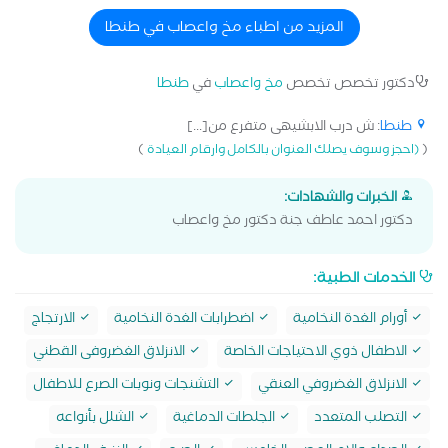
المزيد من اطباء مخ واعصاب في طنطا
دكتور تخصص تخصص
مخ واعصاب
في
طنطا
طنطا
: ش درب الابشيهى متفرع من[...]
)
(
(احجز وسوف يصلك العنوان بالكامل وارقام العيادة
الخبرات والشهادات:
دكتور احمد عاطف جنة دكتور مخ واعصاب
الخدمات الطبية:
أورام الغدة النخامية
اضطرابات الغدة النخامية
الارتجاج
الاطفال ذوي الاحتياجات الخاصة
الانزلاق الغضروفى القطني
الانزلاق الغضروفي العنقي
التشنجات ونوبات الصرع للاطفال
التصلب المتعدد
الجلطات الدماغية
الشلل بأنواعه