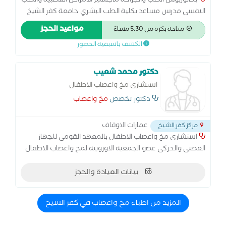
بكالوريوس الطب والجراحة ماجستير الامراض العصبية والطب
النفسي مدرس مساعد بكلية الطب البشري جامعة كفر الشيخ
اخصائي لالتهاب الاعصاب والنخاع الشوكى والام الظهروضعف
مواعيد الحجز
متاحة بكرة من 5:30 مساءً
العضلات - الصداع- مشاكل النوم - شلل الرعاش- الحركات
الكشف باسبقية الحضور
اللاارادية - وامراض الفصام الذهاني والاكتئاب والقلق والتوتر
والاكتئاب واضطرابات الشخصية
دكتور محمد شعيب
استشارى مخ واعصاب الاطفال
دكتور تخصص
مخ واعصاب
عمارات الاوقاف
مركز كفر الشيخ
استشارى مخ واعصاب الاطفال بالمعهد القومى للجهاز
العصبى والحركى عضو الجمعيه الاوروبيه لمخ واعصاب الاطفال
عضو الجمعيه المصريه لمخ واعصاب الاطفال عضو الجمعيه
المصريه لمخ واعصاب الاطفال والصرع
بيانات العيادة والحجز
المزيد من اطباء مخ واعصاب في كفر الشيخ