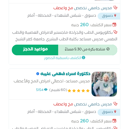
مدرس جامعي تخصص
مخ واعصاب
دسوق - شباس الشهداء - المحطة - أمام
دسوق
مدرسة
...
260
سعر الكشف:
جنيه
بكالوريوس الطب والجراحة ماجستير الامراض العصبية والطب
النفسي مدرس مساعد بكلية الطب البشري جامعة كفر الشيخ
اخصائي لالتهاب الاعصاب والنخاع الشوكى والام الظهروضعف
مواعيد الحجز
متاحة بكرة من 5:30 مساءً
العضلات - الصداع- مشاكل النوم - شلل الرعاش- الحركات
الكشف باسبقية الحضور
اللاارادية - وامراض الفصام الذهاني والاكتئاب والقلق والتوتر
والاكتئاب واضطرابات الشخصية
دكتورة اسراء فهمى عليبه
مدرس مساعد- اخصائي امراض المخ والأعصاب
والطب النفسي Assistant lecturer of
(60 تقييم)
5154
neuropsychiatry
مدرس جامعي تخصص
مخ واعصاب
دسوق - شباس الشهداء - المحطة - أمام
دسوق
مدرسة
...
260
سعر الكشف:
جنيه