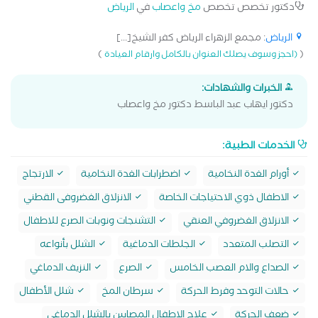
دكتور تخصص تخصص
مخ واعصاب
في
الرياض
الرياض
: مجمع الزهراء الرياض كفر الشيخ[...]
)
(
(احجز وسوف يصلك العنوان بالكامل وارقام العيادة
الخبرات والشهادات:
دكتور ايهاب عبد الباسط دكتور مخ واعصاب
الخدمات الطبية:
أورام الغدة النخامية
اضطرابات الغدة النخامية
الارتجاج
الاطفال ذوي الاحتياجات الخاصة
الانزلاق الغضروفى القطني
الانزلاق الغضروفي العنقي
التشنجات ونوبات الصرع للاطفال
التصلب المتعدد
الجلطات الدماغية
الشلل بأنواعه
الصداع والام العصب الخامس
الصرع
النزيف الدماغي
حالات التوحد وفرط الحركة
سرطان المخ
شلل الأطفال
ضعف الحركة
علاج الاطفال المصابين بالشلل الدماغي