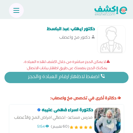
دكتور ايهاب عبد الباسط
دكتور مخ واعصاب
لا يمكن الحجز مباشرة من خلال اكشف لهذه العيادة،
يمكنك الحجز بنفسك عن طريق اظهار بيانات الاتصال:
اضغط لاظهار ارقام العيادة والحجز
دكاترة أخرى في تخصص مخ واعصاب:
دكتورة اسراء فهمى عليبه
مدرس مساعد- اخصائي امراض المخ والأعصاب
والطب النفسي Assistant lecturer of
(60 تقييم)
5154
neuropsychiatry