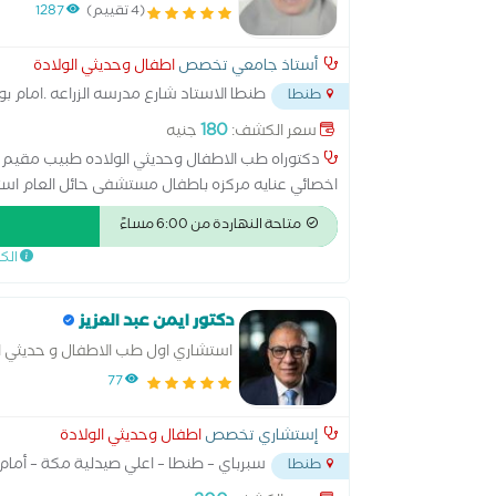
(4 تقييم)
1287
أستاذ جامعي تخصص
اطفال وحديثي الولادة
طنطا الاستاد شارع مدرسه الزراعه .امام 
طنطا
180
سعر الكشف:
جنيه
دكتوراه طب الاطفال وحديثي الولاده طبيب مقيم 
اخصائي عنايه مركزه باطفال مستشفى حائل العام است
رئيس وحده الوراثه استشاري حديثي الولاده تخصص دقي
متاحة النهاردة من 6:00 مساءً
الك
دكتور ايمن عبد العزيز
استشاري اول طب الاطفال و حديثي ال
77
إستشاري تخصص
اطفال وحديثي الولادة
سبرباي – طنطا – اعلي صيدلية مكة – أما
طنطا