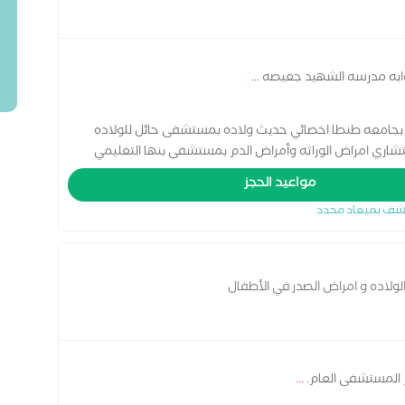
بوابه مدرسه الشهيد جعيصه
...
بجامعه طنطا اخصائي حديث ولاده بمستشفى حائل للولاده
شاري امراض الوراثه وأمراض الدم بمستشفى بنها التعليمي
ق امراض الدم والأمراض الوراثيه والغدد الصماء
مواعيد الحجز
شف بميعاد محدد
ولاده و امراض الصدر في الأطفال
م المستشفى العام.
...