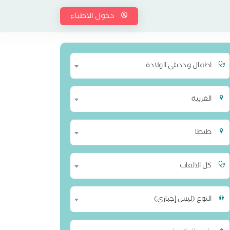
دخول الاطباء
اطفال وحديثي الولادة
الغربية
طنطا
كل الالقاب
النوع (ليس إجباري)