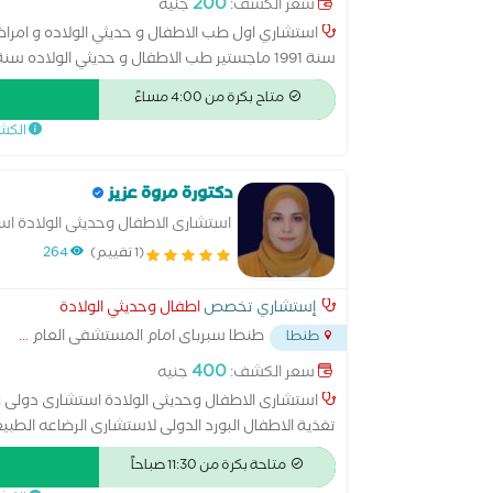
200
سعر الكشف:
جنيه
استشاري اول طب الاطفال و حديثي الولاده و امرا
الأسماء في مجال طب الأطفال وحديثي الولادة بمحاف
متاح بكرة من 4:00 مساءً
الدقيق والرعاية المتكاملة. ويقدم خدماته الطبية لل
الكش
بمتابعة الحالة بدقة
دكتورة مروة عزيز
استشارى الاطفال وحديثى الولادة ا
الولاده دبلوم تغذية الاطفال البورد 
(1 تقييم)
264
إستشاري تخصص
اطفال وحديثي الولادة
طنطا سبرباى امام المستشفى العام
...
طنطا
400
سعر الكشف:
جنيه
استشارى الاطفال وحديثى الولادة استشارى دولى ر
تغذية الاطفال البورد الدولى لاستشارى الرضاعه الطبي
متاحة بكرة من 11:30 صباحاً