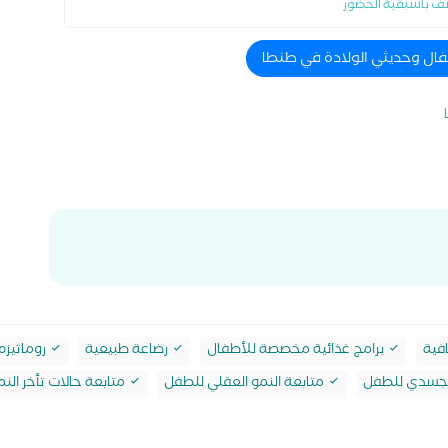
ف باسبقية الحضور
فال وحديثي الولادة في طنطا
فية
برامج غذائية مخصصة للأطفال
رضاعة طبيعية
روماتيزم
الجسدي للطفل
متابعة النمو العقلي للطفل
متابعة حالات تأخر النم