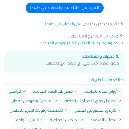
المزيد من اطباء مخ واعصاب في طنطا
دكتور تخصص تخصص
مخ واعصاب
في
طنطا
طنطا
: ش البحر برج الهنا الدور [...]
)
(
(احجز وسوف يصلك العنوان بالكامل وارقام العيادة
الخبرات والشهادات:
دكتور عصام منير على رزق دكتور مخ واعصاب
الخدمات الطبية:
أورام الغدة النخامية
اضطرابات الغدة النخامية
الارتجاج
الاطفال ذوي الاحتياجات الخاصة
الانزلاق الغضروفى القطني
الانزلاق الغضروفي العنقي
التشنجات ونوبات الصرع للاطفال
التصلب المتعدد
الجلطات الدماغية
الشلل بأنواعه