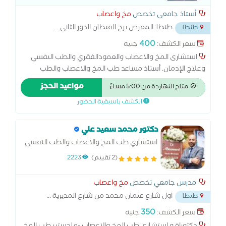
أستاذ جامعي تخصص
مخ واعصاب
طنطا: المعرض برج القبطان الدور الثاني
...
طنطا
400
سعر الكشف:
جنيه
استشارى المخ والاعصاب والعمودالفقري والطب النفسي
وعلاج الإدمان. أستاذ مساعد طب المخ والاعصاب والطب
النفسى والادمان بكلية طب طنطا والمستشفيات الجامعية
مواعيد الحجز
متاح النهاردة من 5:00 مساءً
ومركز الطب النفسى وأمراض وجراحة المخ والاعصاب بجامعة
الكشف باسبقية الحضور
طنطا .
دكتور محمد سعيد علي
استشاري طب المخ والاعصاب والطب النفسي
ومدرس بكليه طب طنطا
(2 تقييم)
2223
مدرس جامعي تخصص
مخ واعصاب
اول شارع عثمان محمد من شارع المديرية
...
طنطا
350
سعر الكشف:
جنيه