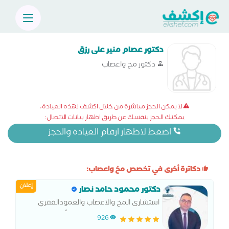
دكتور عصام منير على رزق
دكتور مخ واعصاب
لا يمكن الحجز مباشرة من خلال اكشف لهذه العيادة،
يمكنك الحجز بنفسك عن طريق اظهار بيانات الاتصال:
اضغط لاظهار ارقام العيادة والحجز
دكاترة أخرى في تخصص مخ واعصاب:
إعلان
دكتور محمود حامد نصار
استشارى المخ والاعصاب والعمودالفقري
والطب النفسي وعلاج الإدمان. أستاذ مساعد
926
المخ والاعصاب بجامعة طنطا