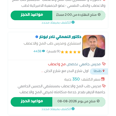
دكتوراة و استشاري طب المخ والاعصاب -ماجستير طب المخ
والاعصاب والطب النفسي -عضو الجمعية الاميركية لطب
الاعصاب وعضو الجمعية العالمية للشلل الرعاش و الحركات
مواعيد الحجز
متاح النهاردة من 2:00 مساءً
اللاإرادية-مدرس بكلية طب طنطا
الكشف بميعاد محدد
دكتور النعماني نادر ابونار
استشاري ومدرس طب المخ والاعصاب
والعمود الفقري والطب النفسي
(9 تقييم)
4438
مدرس جامعي تخصص
مخ واعصاب
اول شارع البحر مع شارع الخان
...
طنطا
350
سعر الكشف:
جنيه
مدرس طب المخ والاعصاب بمستشفي الحسين الجامعي
جامعة الازهر نقدم خدمة متكامله لمرضي المخ والاعصاب
والطب النفسي( كشف رسم عصب رسم مخ سونار حقن
مواعيد الحجز
متاح من يوم 2026-08-08
الاعصاب وحدة تخاطب ومقاييس نفسيه وعلاج نفسي )
الكشف بميعاد محدد
نتشرف بخدمتكم ونتمني للجميع الشفاء العاجل